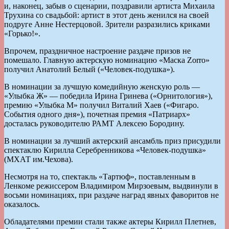
и, наконец, забыв о сценарии, поздравили артиста Михаила
Трухина со свадьбой: артист в этот день женился на своей
подруге Анне Нестерцовой. Зрители разразились криками
«Горько!».
Впрочем, праздничное настроение раздаче призов не
помешало. Главную актерскую номинацию «Маска Zorro»
получил Анатолий Белый («Человек-подушка»).
В номинации за лучшую комедийную женскую роль —
«Улыбка Ж» — победила Ирина Гринева («Орнитология»),
премию «Улыбка М» получил Виталий Хаев («Фигаро.
События одного дня»), почетная премия «Патриарх»
досталась руководителю РАМТ Алексею Бородину.
В номинации за лучший актерский ансамбль приз присудили
спектаклю Кирилла Серебренникова «Человек-подушка»
(МХАТ им.Чехова).
Несмотря на то, спектакль «Тартюф», поставленным в
Ленкоме режиссером Владимиром Мирзоевым, выдвинули в
восьми номинациях, при раздаче наград явных фаворитов не
оказалось.
Обладателями премии стали также актеры Кирилл Плетнев,