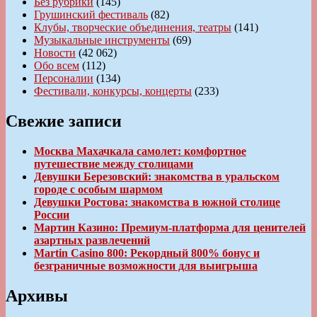
Без рубрики
(145)
Грушинский фестиваль
(82)
Клубы, творческие объединения, театры
(141)
Музыкальные инструменты
(69)
Новости
(42 062)
Обо всем
(112)
Персоналии
(134)
Фестивали, конкурсы, концерты
(233)
Свежие записи
Москва Махачкала самолет: комфортное
путешествие между столицами
Девушки Березовский: знакомства в уральском
городе с особым шармом
Девушки Ростова: знакомства в южной столице
России
Мартин Казино: Премиум-платформа для ценителей
азартных развлечений
Martin Casino 800: Рекордный 800% бонус и
безграничные возможности для выигрыша
Архивы