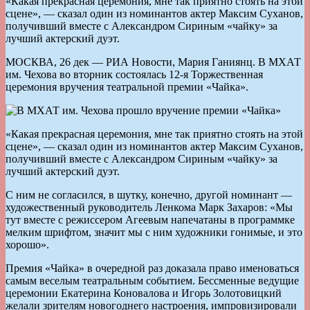
«Какая прекрасная церемония, мне так приятно стоять на этой
сцене», — сказал один из номинантов актер Максим Суханов,
получивший вместе с Александром Сириным «чайку» за
лучший актерский дуэт.
МОСКВА, 26 дек — РИА Новости, Мария Ганиянц. В МХАТ
им. Чехова во вторник состоялась 12-я Торжественная
церемония вручения театральной премии «Чайка».
«Какая прекрасная церемония, мне так приятно стоять на этой
сцене», — сказал один из номинантов актер Максим Суханов,
получивший вместе с Александром Сириным «чайку» за
лучший актерский дуэт.
С ним не согласился, в шутку, конечно, другой номинант —
художественный руководитель Ленкома Марк Захаров: «Мы
тут вместе с режиссером Агеевым напечатаны в программке
мелким шрифтом, значит мы с ним художники гонимые, и это
хорошо».
Премия «Чайка» в очередной раз доказала право именоваться
самым веселым театральным событием. Бессменные ведущие
церемонии Екатерина Коновалова и Игорь Золотовицкий
желали зрителям новогоднего настроения, импровизировали