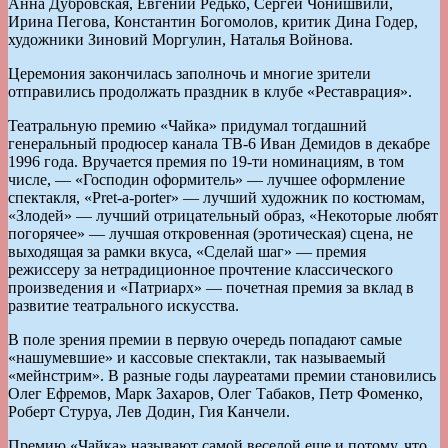
Анна Дубровская, Евгений Редько, Сергей Чонишвили,
Ирина Пегова, Константин Богомолов, критик Дина Годер,
художники Зиновий Моргулин, Наталья Войнова.
Церемония закончилась заполночь и многие зрители
отправились продолжать праздник в клубе «Реставрация».
Театральную премию «Чайка» придумал тогдашний
генеральный продюсер канала ТВ-6 Иван Демидов в декабре
1996 года. Вручается премия по 19-ти номинациям, в том
числе, — «Господин оформитель» — лучшее оформление
спектакля, «Pret-a-porter» — лучший художник по костюмам,
«Злодей» — лучший отрицательный образ, «Некоторые любят
погорячее» — лучшая откровенная (эротическая) сцена, не
выходящая за рамки вкуса, «Сделай шаг» — премия
режиссеру за нетрадиционное прочтение классического
произведения и «Патриарх» — почетная премия за вклад в
развитие театрального искусства.
В поле зрения премии в первую очередь попадают самые
«нашумевшие» и кассовые спектакли, так называемый
«мейнстрим». В разные годы лауреатами премии становились
Олег Ефремов, Марк Захаров, Олег Табаков, Петр Фоменко,
Роберт Стуруа, Лев Додин, Гия Канчели.
Премию «Чайка» называют самой веселой еще и потому, что