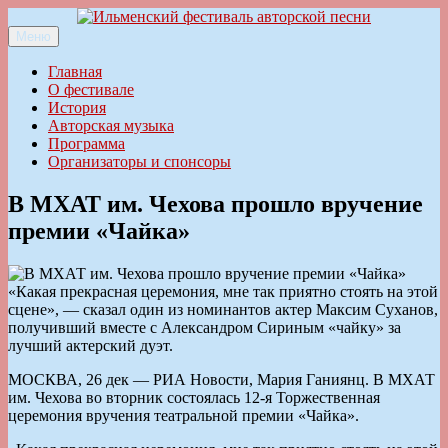
Перейти
к
Меню
Ильменский фестиваль авторской песни
содержимому
Главная
О фестивале
История
Авторская музыка
Программа
Организаторы и спонсоры
В МХАТ им. Чехова прошло вручение
премии «Чайка»
«Какая прекрасная церемония, мне так приятно стоять на этой
сцене», — сказал один из номинантов актер Максим Суханов,
получивший вместе с Александром Сириным «чайку» за
лучший актерский дуэт.
МОСКВА, 26 дек — РИА Новости, Мария Ганиянц. В МХАТ
им. Чехова во вторник состоялась 12-я Торжественная
церемония вручения театральной премии «Чайка».