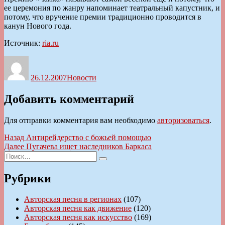
ее церемония по жанру напоминает театральный капустник, и
потому, что вручение премии традиционно проводится в
канун Нового года.
Источник:
ria.ru
Автор
Опубликовано
Рубрики
26.12.2007
Новости
Добавить комментарий
Для отправки комментария вам необходимо
авторизоваться
.
Навигация
Предыдущая
Назад
Антирейдерство с божьей помощью
запись:
Следующая
Далее
Пугачева ищет наследников Баркаса
по
Искать:
запись:
Поиск
записям
Рубрики
Авторская песня в регионах
(107)
Авторская песня как движение
(120)
Авторская песня как искусство
(169)