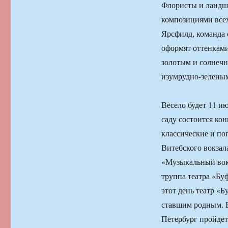
Флористы и ландш
композициями всех
Ярсфилд, команда с
оформят оттенками
золотым и солнечн
изумрудно-зеленым
Весело будет 11 ию
саду состоится ко
классические и по
Витебского вокзал
«Музыкальный вок
труппа театра «Бу
этот день театр «Б
ставшим родным. В
Петербург пройде