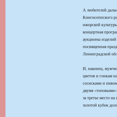
А любителей дальн
Кингисеппского ра
ижорской культуры
концертная програ
аукционы изделий 
посвященная празд
Ленинградской обл
И, наконец, мужчи
цветов и гонкам на
сосисками и пивом
двумя «топовыми» 
за третье место на
золотой кубок дол