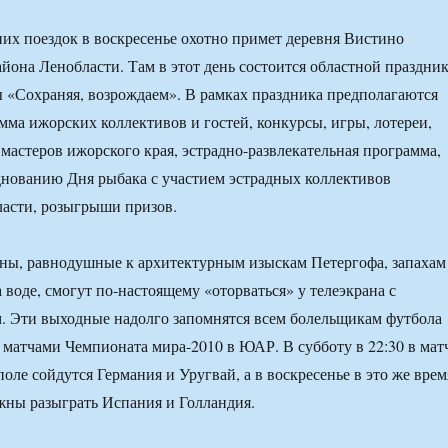
их поездок в воскресенье охотно примет деревня Вистино
йона Ленобласти. Там в этот день состоится областной праздни
 «Сохраняя, возрождаем». В рамках праздника предполагаются
мма ижорских коллективов и гостей, конкурсы, игры, лотереи,
мастеров ижорского края, эстрадно-развлекательная программа,
нованию Дня рыбака с участием эстрадных коллективов
асти, розыгрыши призов.
ны, равнодушные к архитектурным изыскам Петергофа, запахам
 воде, смогут по-настоящему «оторваться» у телеэкрана с
. Эти выходные надолго запомнятся всем болельщикам футбола
матчами Чемпионата мира-2010 в ЮАР. В субботу в 22:30 в мат
 поле сойдутся Германия и Уругвай, а в воскресенье в это же врем
жны разыграть Испания и Голландия.