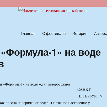
ской песни
Главная
О фестивале
История
Авторс
 «Формула-1» на воде
в
САНКТ-
ПЕТЕРБУРГ, 9
кая погода наверняка определит пляжное настроение у