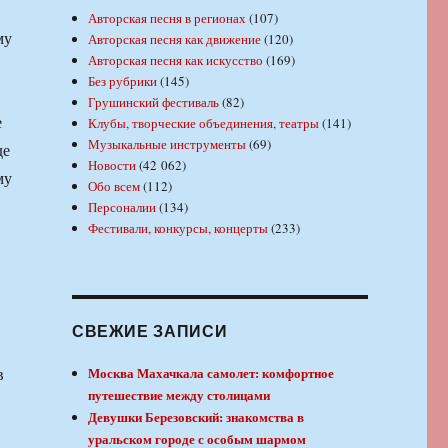
Авторская песня в регионах
(107)
му
Авторская песня как движение
(120)
Авторская песня как искусство
(169)
Без рубрики
(145)
Грушинский фестиваль
(82)
е
Клубы, творческие объединения, театры
(141)
Музыкальные инструменты
(69)
де
Новости
(42 062)
му
Обо всем
(112)
Персоналии
(134)
Фестивали, конкурсы, концерты
(233)
СВЕЖИЕ ЗАПИСИ
в
Москва Махачкала самолет: комфортное
путешествие между столицами
Девушки Березовский: знакомства в
уральском городе с особым шармом