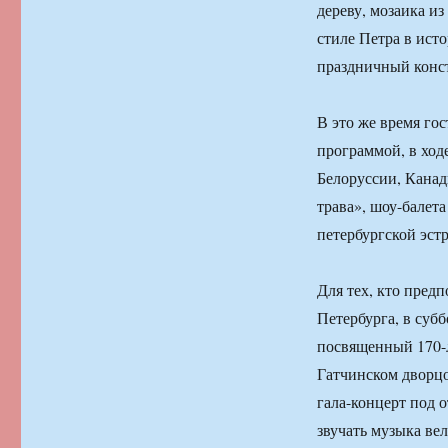
дереву, мозаика из
стиле Петра в ист
праздничный конст
В это же время го
программой, в ход
Белоруссии, Кана
трава», шоу-балет
петербургской эст
Для тех, кто пред
Петербурга, в субб
посвященный 170-л
Гатчинском дворцо
гала-концерт под 
звучать музыка ве