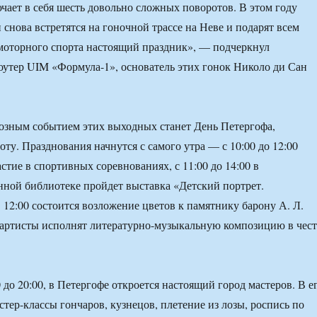
чает в себя шесть довольно сложных поворотов. В этом году
 снова встретятся на гоночной трассе на Неве и подарят всем
моторного спорта настоящий праздник», — подчеркнул
утер UIM «Формула-1», основатель этих гонок Николо ди Сан
озным событием этих выходных станет День Петергофа,
ту. Празднования начнутся с самого утра — с 10:00 до 12:00
стие в спортивных соревнованиях, с 11:00 до 14:00 в
ной библиотеке пройдет выставка «Детский портрет.
12:00 состоится возложение цветов к памятнику барону А. Л.
артисты исполнят литературно-музыкальную композицию в чест
0 до 20:00, в Петергофе откроется настоящий город мастеров. В е
стер-классы гончаров, кузнецов, плетение из лозы, роспись по