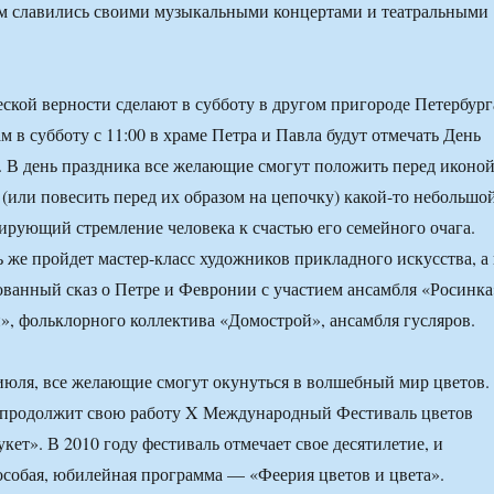
м славились своими музыкальными концертами и театральными
ской верности сделают в субботу в другом пригороде Петербург
 в субботу с 11:00 в храме Петра и Павла будут отмечать День
 В день праздника все желающие смогут положить перед иконо
(или повесить перед их образом на цепочку) какой-то небольшо
ирующий стремление человека к счастью его семейного очага.
ь же пройдет мастер-класс художников прикладного искусства, а 
ованный сказ о Петре и Февронии с участием ансамбля «Росинка
», фольклорного коллектива «Домострой», ансамбля гусляров.
 июля, все желающие смогут окунуться в волшебный мир цветов.
 продолжит свою работу X Международный Фестиваль цветов
кет». В 2010 году фестиваль отмечает свое десятилетие, и
особая, юбилейная программа — «Феерия цветов и цвета».