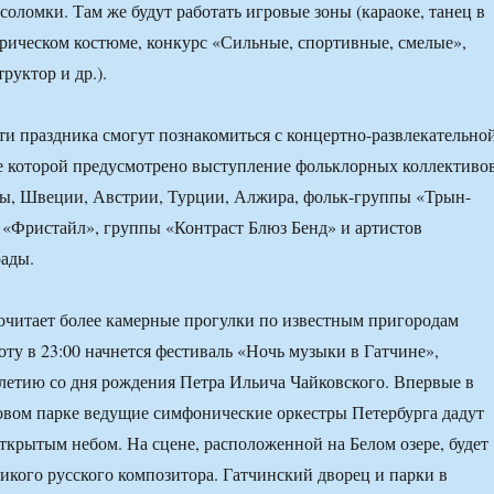
 соломки. Там же будут работать игровые зоны (караоке, танец в
орическом костюме, конкурс «Сильные, спортивные, смелые»,
руктор и др.).
сти праздника смогут познакомиться с концертно-развлекательно
е которой предусмотрено выступление фольклорных коллективо
ды, Швеции, Австрии, Турции, Алжира, фольк-группы «Трын-
а «Фристайл», группы «Контраст Блюз Бенд» и артистов
рады.
почитает более камерные прогулки по известным пригородам
оту в 23:00 начнется фестиваль «Ночь музыки в Гатчине»,
етию со дня рождения Петра Ильича Чайковского. Впервые в
вом парке ведущие симфонические оркестры Петербурга дадут
открытым небом. На сцене, расположенной на Белом озере, будет
ликого русского композитора. Гатчинский дворец и парки в