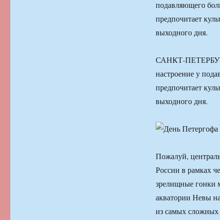
подавляющего боль
предпочитает кул
выходного дня.
САНКТ-ПЕТЕРБУРГ,
настроение у пода
предпочитает кул
выходного дня.
Пожалуй, централ
России в рамках ч
зрелищные гонки м
акватории Невы на
из самых сложных 