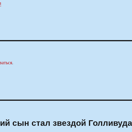
u
ваться
.
кий сын стал звездой Голливуд