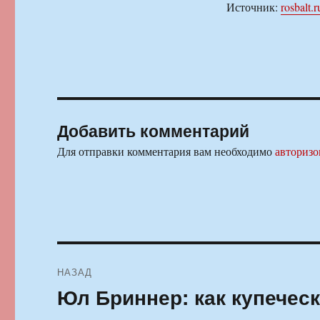
Источник:
rosbalt.r
Добавить комментарий
Для отправки комментария вам необходимо
авторизо
Навигация
НАЗАД
по
Юл Бриннер: как купечес
Предыдущая
запись:
записям