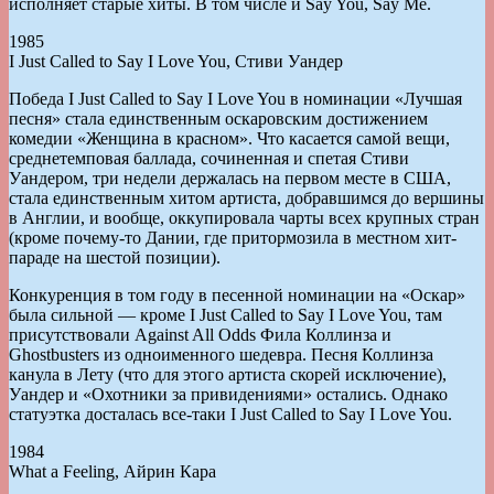
исполняет старые хиты. В том числе и Say You, Say Me.
1985
I Just Called to Say I Love You, Стиви Уандер
Победа I Just Called to Say I Love You в номинации «Лучшая
песня» стала единственным оскаровским достижением
комедии «Женщина в красном». Что касается самой вещи,
среднетемповая баллада, сочиненная и спетая Стиви
Уандером, три недели держалась на первом месте в США,
стала единственным хитом артиста, добравшимся до вершины
в Англии, и вообще, оккупировала чарты всех крупных стран
(кроме почему-то Дании, где притормозила в местном хит-
параде на шестой позиции).
Конкуренция в том году в песенной номинации на «Оскар»
была сильной — кроме I Just Called to Say I Love You, там
присутствовали Against All Odds Фила Коллинза и
Ghostbusters из одноименного шедевра. Песня Коллинза
канула в Лету (что для этого артиста скорей исключение),
Уандер и «Охотники за привидениями» остались. Однако
статуэтка досталась все-таки I Just Called to Say I Love You.
1984
What a Feeling, Айрин Кара