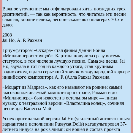
Важное уточнение: мы отфильтровали хиты последних трех
десятилетий, — так как вероятность, что читатель эти песни
слышал, вполне велика, чего не скажешь о шлягерах 70-х и
далее.
2008
Jai Ho, А. Р. Рахман
Триумфатором «Оскара» стал фильм Дэнни Бойла
«Миллионер из трущоб». Картина получила сразу восемь
статуэток, в том числе за лучшую песню. Сама же песня, Jai
Ho, звучала в тот год из каждого утюга, став крупным
радиохитом, и дала серьезный толчок международной карьере
индийского композитора А. Р. (Алла Ракха) Рахмана.
«Моцарт из Мадраса», как его называют на родине; самый
высокооплачиваемый композитор в стране, Рахман и до
«Миллионера» был известен в остальном мире — писал
музыку к театральной версии «Властелина колец», сочинял
песни для Ванессы Мэй.
Успех оригинальной версии Jai Ho (усиленный англоязычным
вариантом в исполнении Pussycat Dolls) катапультировал 37-
летнего индуса на рок-Олимп: он вошел в состав проекта