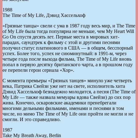
1988
The Time of My Life, Дэвид Хассельхоф
«Грязные танцы» свели с ума в 1987 году весь мир, и The Time
of My Life была тогда популярна не меньше, чем My Heart Will
Go On спустя десять лет. Первые места в мировых хит-
парадах, саундтрек к фильму с этой и другими песнями
получил статус платинового в США — в общем, бесспорный
успех. Более того, успех не сиюминутный: в 1991-м, через
четыре года после выхода фильма, The Time of My Life вновь
попал в первую десятку британского чарта, а в прошлом году
ее перепели герои сериала «Хор».
С момента премьеры «Грязных танцев» минуло уже четверть
века, Патрика Свейзи уже нет на свете, исполнитель хита
Дэвид Хассельхоф безнадежно молодится, а песня (The Time of
My Life — также назвала мемуары вдова Свейзи) до сих пор
жива. Конечно, оскаровские академики пренебрегали
многими дельными фильмами, именами и песнями в том
числе, но мимо The Time of My Life они пройти не могли и не
смогли. И это справедливо.
1987
Take My Breath Away, Berlin