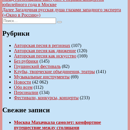
Навигация
запись:
юбилейного года в Москве
по
Следующая
Далее
Загадочная русская душа глазами западного эксперта
записям
запись:
(«Окно в Россию»)
Искать:
Поиск
Рубрики
Авторская песня в регионах
(107)
Авторская песня как движение
(120)
Авторская песня как искусство
(169)
Без рубрики
(145)
Грушинский фестиваль
(82)
Клубы, творческие объединения, театры
(141)
Музыкальные инструменты
(69)
Новости
(42 062)
Обо всем
(112)
Персоналии
(134)
Фестивали, конкурсы, концерты
(233)
Свежие записи
Москва Махачкала самолет: комфортное
путешествие между столицами