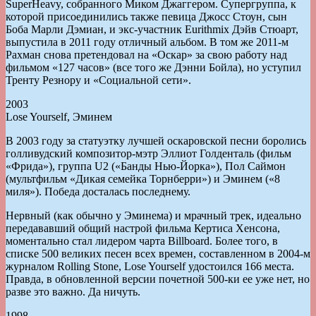
SuperHeavy, собранного Миком Джаггером. Супергруппа, к
которой присоединились также певица Джосс Стоун, сын
Боба Марли Дэмиан, и экс-участник Eurithmix Дэйв Стюарт,
выпустила в 2011 году отличный альбом. В том же 2011-м
Рахман снова претендовал на «Оскар» за свою работу над
фильмом «127 часов» (все того же Дэнни Бойла), но уступил
Тренту Резнору и «Социальной сети».
2003
Lose Yourself, Эминем
В 2003 году за статуэтку лучшей оскаровской песни боролись
голливудский композитор-мэтр Эллиот Голденталь (фильм
«Фрида»), группа U2 («Банды Нью-Йорка»), Пол Саймон
(мультфильм «Дикая семейка Торнберри») и Эминем («8
миля»). Победа досталась последнему.
Нервный (как обычно у Эминема) и мрачный трек, идеально
передававший общий настрой фильма Кертиса Хенсона,
моментально стал лидером чарта Billboard. Более того, в
списке 500 великих песен всех времен, составленном в 2004-м
журналом Rolling Stone, Lose Yourself удостоился 166 места.
Правда, в обновленной версии почетной 500-ки ее уже нет, но
разве это важно. Да ничуть.
1998