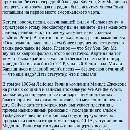
проходило без его очередной баллады. Say You, Say Me, до сих
пор регулярно звучащая на радио, была девятым хитом Ричи,
попавшим на первое место американского чарта.
Кстати говоря, песни, озвучивавшей фильм «Белые ночи», в
саундтреке к этому блокбастеру вы не найдете (из-за жадности
лейбла, решившего, что такому хиту место на сольном
альбоме Ричи). В эти тонкости академики, распоряжающиеся
«Оскаром», не вдавались, тем более нарушения регламента в
таких раскладах не было. Главное — что Say You, Say Me
звучит за кадром фильма, этого достаточно. Картина на тот
момент была крайне актуальной (беглый советский танцор,
холодный и враждебный СССР, унылый Ленинград, Михаил
Барышников в главной роли), песня — без дураков отличной
— что еще надо? Дать статуэтку. Что и сделали.
В том же 1986-м Лайонел Ричи в компании Майкла Джексона
на равных сочинил и записал эпохальную We Are the World,
заложившую определенные стандарты духоподъемных
благотворительных гимнов, после чего медленно пошел ко
дну. Сейчас артист по-прежнему выпускает пластинки,
причем налицо явный ренессанс – последний его альбом
Tuskegee, вышедший в прошлом году, в первую неделю
продаж оказался на втором месте чарта США, уступив лишь
Мадонне. Ричи ездит в туры – и на концертах всегда