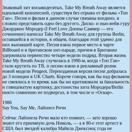
Знаковый хит восьмидесятых, Take My Breath Away является
идеальной кинопесней, существуя без отрыва от фильма «Топ
Ган». Песня и фильм в данном случае связаны воедино, и
сложно представить одно без другого. Диско- и нью-вейв-гуру
Джорджио Мородер (I Feel Love Донны Саммер — его
сочинение) написал Take My Breath Away для группы Berlin,
оставшейся в истории, в общем, благодаря этой удачно для
них выпавшей карте. Песня взяла первое место в чарте
Billboard и в британском хит-параде, причем в Британии
удерживала первенство четыре недели подряд. Вторая жизнь
Take My Breath Away случилась в 1990-м, когда «Топ Ган»
стали крутить по ТВ, и песню взяли в рекламный ролик
новой модели Peugeot. Переизданная версия песни добралась
до 3 позиции в UK Charts. Короче говоря, как бы над фильмом
не смеялись в то время, как бы ни критиковали за банальность
и глянцеватую картинку, достоинства хита Мородера/Berlin
никто сомнению не подвергал, в том числе и «Оскар».
1986
Say You, Say Me, Лайонел Ричи
Сейчас Лайонела Ричи мало кто помнит, — зато хорошо
знают его приемную дочь Николь, — а в 80-е этот артист в
США был звездой калибра Майкла Джексона; года не