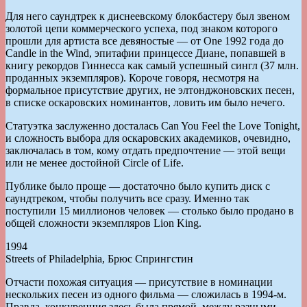
Для него саундтрек к диснеевскому блокбастеру был звеном
золотой цепи коммерческого успеха, под знаком которого
прошли для артиста все девяностые — от One 1992 года до
Candle in the Wind, эпитафии принцессе Диане, попавшей в
книгу рекордов Гиннесса как самый успешный сингл (37 млн.
проданных экземпляров). Короче говоря, несмотря на
формальное присутствие других, не элтонджоновских песен,
в списке оскаровских номинантов, ловить им было нечего.
Статуэтка заслуженно досталась Can You Feel the Love Tonight,
и сложность выбора для оскаровских академиков, очевидно,
заключалась в том, кому отдать предпочтение — этой вещи
или не менее достойной Circle of Life.
Публике было проще — достаточно было купить диск с
саундтреком, чтобы получить все сразу. Именно так
поступили 15 миллионов человек — столько было продано в
общей сложности экземпляров Lion King.
1994
Streets of Philadelphia, Брюс Спрингстин
Отчасти похожая ситуация — присутствие в номинации
нескольких песен из одного фильма — сложилась в 1994-м.
Правда, конкуренция здесь была прямой, между разными