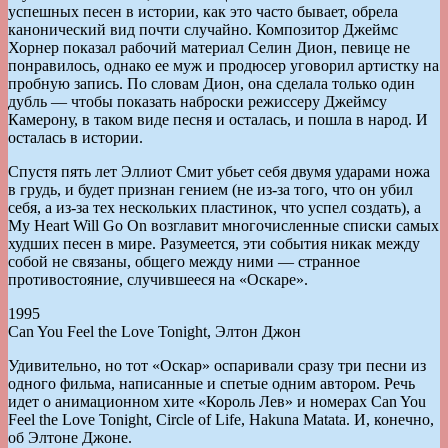
успешных песен в истории, как это часто бывает, обрела
канонический вид почти случайно. Композитор Джеймс
Хорнер показал рабочий материал Селин Дион, певице не
понравилось, однако ее муж и продюсер уговорил артистку на
пробную запись. По словам Дион, она сделала только один
дубль — чтобы показать наброски режиссеру Джеймсу
Камерону, в таком виде песня и осталась, и пошла в народ. И
осталась в истории.
Спустя пять лет Эллиот Смит убьет себя двумя ударами ножа
в грудь, и будет признан гением (не из-за того, что он убил
себя, а из-за тех нескольких пластинок, что успел создать), а
My Heart Will Go On возглавит многочисленные списки самых
худших песен в мире. Разумеется, эти события никак между
собой не связаны, общего между ними — странное
противостояние, случившееся на «Оскаре».
1995
Can You Feel the Love Tonight, Элтон Джон
Удивительно, но тот «Оскар» оспаривали сразу три песни из
одного фильма, написанные и спетые одним автором. Речь
идет о анимационном хите «Король Лев» и номерах Can You
Feel the Love Tonight, Circle of Life, Hakuna Matata. И, конечно,
об Элтоне Джоне.