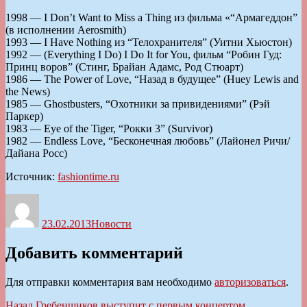
1998 — I Don’t Want to Miss a Thing из фильма «“Армагеддон”
(в исполнении Aerosmith)
1993 — I Have Nothing из “Телохранителя” (Уитни Хьюстон)
1992 — (Everything I Do) I Do It for You, фильм “Робин Гуд:
Принц воров” (Стинг, Брайан Адамс, Род Стюарт)
1986 — The Power of Love, “Назад в будущее” (Huey Lewis and
the News)
1985 — Ghostbusters, “Охотники за привидениями” (Рэй
Паркер)
1983 — Eye of the Tiger, “Рокки 3” (Survivor)
1982 — Endless Love, “Бесконечная любовь” (Лайонел Ричи/
Дайана Росс)
Источник:
fashiontime.ru
Автор
Опубликовано
Рубрики
23.02.2013
Новости
Добавить комментарий
Для отправки комментария вам необходимо
авторизоваться
.
Предыдущая
Назад
Гребенщиков выступит с первым концертом