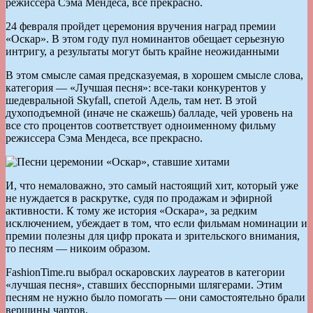
режиссера Сэма Мендеса, все прекрасно.
24 февраля пройдет церемония вручения наград премии
«Оскар». В этом году пул номинантов обещает серьезную
интригу, а результаты могут быть крайне неожиданными
В этом смысле самая предсказуемая, в хорошем смысле слова,
категория — «Лучшая песня»: все-таки конкурентов у
шедевральной Skyfall, спетой Адель, там нет. В этой
духоподъемной (иначе не скажешь) балладе, чей уровень на
все сто процентов соответствует одноименному фильму
режиссера Сэма Мендеса, все прекрасно.
И, что немаловажно, это самый настоящий хит, который уже
не нуждается в раскрутке, судя по продажам и эфирной
активности. К тому же история «Оскара», за редким
исключением, убеждает в том, что если фильмам номинации и
премии полезны для цифр проката и зрительского внимания,
то песням — никоим образом.
FashionTime.ru выбрал оскаровских лауреатов в категории
«лучшая песня», ставших бесспорными шлягерами. Этим
песням не нужно было помогать — они самостоятельно брали
вершины чартов.