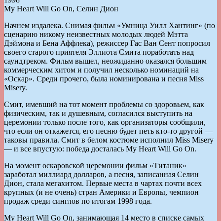
My Heart Will Go On, Селин Дион
Начнем издалека. Снимая фильм «Умница Уилл Хантинг» (по
сценарию никому неизвестных молодых людей Мэтта
Дэймона и Бена Аффлека), режиссер Гас Ван Сент попросил
своего старого приятеля Эллиота Смита поработать над
саундтреком. Фильм вышел, неожиданно оказался большим
коммерческим хитом и получил несколько номинаций на
«Оскар». Среди прочего, была номинирована и песня Miss
Misery.
Смит, имевший на тот момент проблемы со здоровьем, как
физическим, так и душевным, согласился выступить на
церемонии только после того, как организаторы сообщили,
что если он откажется, его песню будет петь кто-то другой —
таковы правила. Смит в белом костюме исполнил Miss Misery
— и все впустую: победа досталась My Heart Will Go On.
На момент оскаровской церемонии фильм «Титаник»
заработал миллиард долларов, а песня, записанная Селин
Дион, стала мегахитом. Первые места в чартах почти всех
крупных (и не очень) стран Америки и Европы, чемпион
продаж среди синглов по итогам 1998 года.
My Heart Will Go On, занимающая 14 место в списке самых