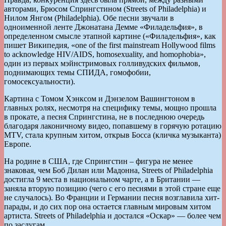
авторами, Брюсом Спрингстином (Streets of Philadelphia) и
Нилом Янгом (Philadelphia). Обе песни звучали в
одноименной ленте Джонатана Демме «Филадельфия», в
определенном смысле этапной картине («Филадельфия», как
пишет Википедия, «one of the first mainstream Hollywood films
to acknowledge HIV/AIDS, homosexuality, and homophobia»,
один из первых мэйнстримовых голливудских фильмов,
поднимающих темы СПИДА, гомофобии,
гомосексуальности).
Картина с Томом Хэнксом и Дэнзелом Вашингтоном в
главных ролях, несмотря на специфику темы, мощно прошла
в прокате, а песня Спрингстина, не в последнюю очередь
благодаря лаконичному видео, попавшему в горячую ротацию
MTV, стала крупным хитом, открыв Босса (кличка музыканта)
Европе.
На родине в США, где Спрингстин – фигура не менее
знаковая, чем Боб Дилан или Мадонна, Streets of Philadelphia
достигла 9 места в национальном чарте, а в Британии —
заняла вторую позицию (чего с его песнями в этой стране еще
не случалось). Во Франции и Германии песня возглавила хит-
парады, и до сих пор она остается главным мировым хитом
артиста. Streets of Philadelphia и достался «Оскар» — более чем
по заслугам.