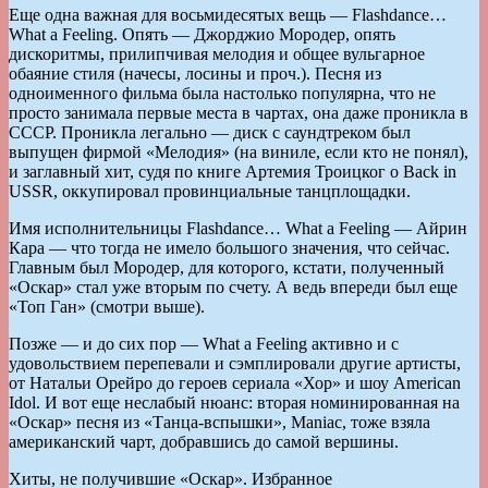
Еще одна важная для восьмидесятых вещь — Flashdance…
What a Feeling. Опять — Джорджио Мородер, опять
дискоритмы, прилипчивая мелодия и общее вульгарное
обаяние стиля (начесы, лосины и проч.). Песня из
одноименного фильма была настолько популярна, что не
просто занимала первые места в чартах, она даже проникла в
СССР. Проникла легально — диск с саундтреком был
выпущен фирмой «Мелодия» (на виниле, если кто не понял),
и заглавный хит, судя по книге Артемия Троицког о Back in
USSR, оккупировал провинциальные танцплощадки.
Имя исполнительницы Flashdance… What a Feeling — Айрин
Кара — что тогда не имело большого значения, что сейчас.
Главным был Мородер, для которого, кстати, полученный
«Оскар» стал уже вторым по счету. А ведь впереди был еще
«Топ Ган» (смотри выше).
Позже — и до сих пор — What a Feeling активно и с
удовольствием перепевали и сэмплировали другие артисты,
от Натальи Орейро до героев сериала «Хор» и шоу American
Idol. И вот еще неслабый нюанс: вторая номинированная на
«Оскар» песня из «Танца-вспышки», Maniac, тоже взяла
американский чарт, добравшись до самой вершины.
Хиты, не получившие «Оскар». Избранное