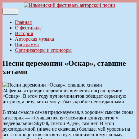
Перейти
к
Меню
Ильменский фестиваль авторской песни
содержимому
Главная
О фестивале
История
Авторская музыка
Программа
Организаторы и спонсоры
Песни церемонии «Оскар», ставшие
хитами
24 февраля пройдет церемония вручения наград премии
«Оскар». В этом году пул номинантов обещает серьезную
интригу, а результаты могут быть крайне неожиданными
В этом смысле самая предсказуемая, в хорошем смысле слова,
категория — «Лучшая песня»: все-таки конкурентов у
шедевральной Skyfall, спетой Адель, там нет. В этой
духоподъемной (иначе не скажешь) балладе, чей уровень на
все сто процентов соответствует одноименному фильму