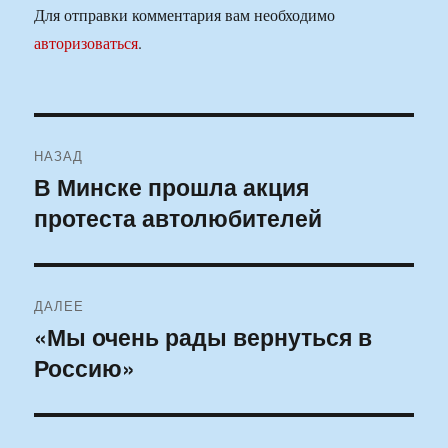
Для отправки комментария вам необходимо
авторизоваться
.
Навигация
НАЗАД
по
В Минске прошла акция
Предыдущая
протеста автолюбителей
запись:
записям
ДАЛЕЕ
«Мы очень рады вернуться в
Следующая
Россию»
запись: