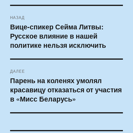
Навигация
НАЗАД
по
Вице-спикер Сейма Литвы:
Предыдущая
Русское влияние в нашей
запись:
записям
политике нельзя исключить
ДАЛЕЕ
Парень на коленях умолял
Следующая
красавицу отказаться от участия
запись:
в «Мисс Беларусь»