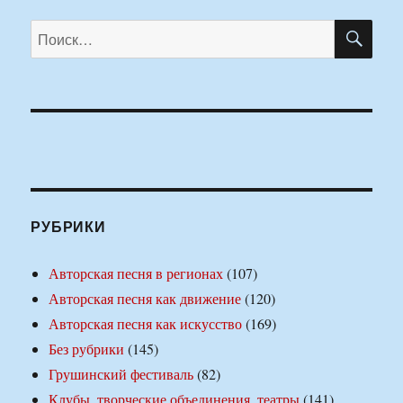
ПО
Искать:
РУБРИКИ
Авторская песня в регионах
(107)
Авторская песня как движение
(120)
Авторская песня как искусство
(169)
Без рубрики
(145)
Грушинский фестиваль
(82)
Клубы, творческие объединения, театры
(141)