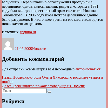
верующих. Первоначально богослужения проходили в
деревянном одноэтажном здании, рядом с которым в 1981
году был выстроен крестильный храм святителя Иоанна
Тобольского. В 2006 году из-за пожара деревянное здание
было разрушено. В настоящее время на его месте возводится
новая каменная церковь.
Источник:
regnum.ru
Автор
Опубликовано
Рубрики
21.05.2009
Новости
Добавить комментарий
Для отправки комментария вам необходимо
авторизоваться
.
Навигация
Предыдущая
Назад
Последнюю роль Олега Янковского россияне увидят в
запись:
ноябре
по
Следующая
Далее
Гребенщиков пожалел товарища из Тюмени
записям
Искать:
запись:
Поиск
Рубрики