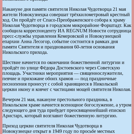
Накануне дня памяти святителя Николая Чудотворца 21 мая
жители Новокузнецка совершат трёхкилометровый крестный
ход. Он пройдёт от Спасо-Преображенского собора к храму
Николая Чудотворца в городском микрорайоне Форштадт. Как
сообщила корреспонденту ИА REGNUM Новости сотрудница
пресс-службы управления Кемеровской и Новокузнецкой
епархии Анна Лесогор, событие состоится в рамках дня
памяти Святителя и празднования 60-летия основания
Никольского прихода.
Шествие начнется по окончании божественной литургии и
пройдёт по улице Фёдора Достоевского через Советскую
площадь. Участники мероприятия — священнослужители,
певчие и прихожане обоих храмов — под праздничные
песнопения пронесут с собой хранящиеся в Никольской
церкви икону и ковчег с частицами мощей святителя Николая.
Вечером 21 мая, накануне престольного праздника, в
Никольском храме начнется всенощное богослужение, а утром
следующего дня туда прибудет преосвященнейший епископ
Аристарх, который возглавит божественную литургию.
Приход церкви святителя Николая Чудотворца в
Новокузнецке открыт в 1949 году по просьбе местных