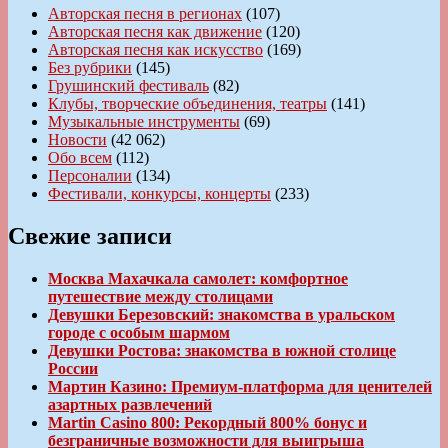
Авторская песня в регионах
(107)
Авторская песня как движение
(120)
Авторская песня как искусство
(169)
Без рубрики
(145)
Грушинский фестиваль
(82)
Клубы, творческие объединения, театры
(141)
Музыкальные инструменты
(69)
Новости
(42 062)
Обо всем
(112)
Персоналии
(134)
Фестивали, конкурсы, концерты
(233)
Свежие записи
Москва Махачкала самолет: комфортное
путешествие между столицами
Девушки Березовский: знакомства в уральском
городе с особым шармом
Девушки Ростова: знакомства в южной столице
России
Мартин Казино: Премиум-платформа для ценителей
азартных развлечений
Martin Casino 800: Рекордный 800% бонус и
безграничные возможности для выигрыша