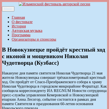
Перейти
к
Меню
Ильменский фестиваль авторской песни
содержимому
Главная
О фестивале
История
Авторская музыка
Программа
Организаторы и спонсоры
В Новокузнецке пройдёт крестный ход
с иконой и мощевиком Николая
Чудотворца (Кузбасс)
Накануне дня памяти святителя Николая Чудотворца 21 мая
жители Новокузнецка совершат трёхкилометровый крестный
ход. Он пройдёт от Спасо-Преображенского собора к храму
Николая Чудотворца в городском микрорайоне Форштадт. Как
сообщила корреспонденту ИА REGNUM Новости сотрудница
пресс-службы управления Кемеровской и Новокузнецкой
епархии Анна Лесогор, событие состоится в рамках дня
памяти Святителя и празднования 60-летия основания
Никольского прихода.