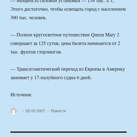
— Мощность силовой установки — 154 тыс. л. с.
Этого достаточно, чтобы освещать город с населением
300 тыс. человек.
— Полное кругосветное путешествие Queen Mary 2
совершает за 125 суток, цена билета начинается от 2
тыс. фунтов стерлингов.
— Трансатлантический переход из Европы в Америку
занимает у 17-палубного судна 6 дней.
Источник:
Автор
Опубликовано
Рубрики
02.03.2007
Новости