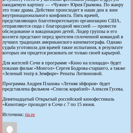
ожидаемую картину — «Чужие» Юрия Грымова. По жанру
это тоже драма. Действие происходит в наши дни в зоне
внутринационального конфликта. Пять врачей,
представляющих благотворительную организацию США,
отправляются сюда с благородной миссией — провести
обследование и вакцинацию детей. Лидер группы и его
коллеги предстают перед зрителем сплоченной командой в
лучших традициях американского кинематографа. Однако
судьба уготовила для врачей такие испытания, в результате
которых им придется рисковать не только своей карьерой.
Для жителей Сочи в программе «Кино на площади» будет
показан фильм «Монгол» Сергея Бодрова-старшего, а также
«Зеленый театр в Земфире» Ренаты Литвиновой.
Программа Андрея Плахова «Летняя эйфория» будет
представлена фильмом «Список кораблей» Алексея Гусева.
Девятнадцатый Открытый российский кинофестиваль
«Кинотавр» проходит в Сочи с 7 по 15 июня.
Источник:
ria.ru