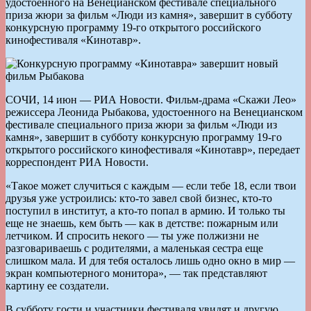
удостоенного на Венецианском фестивале специального
приза жюри за фильм «Люди из камня», завершит в субботу
конкурсную программу 19-го открытого российского
кинофестиваля «Кинотавр».
СОЧИ, 14 июн — РИА Новости. Фильм-драма «Скажи Лео»
режиссера Леонида Рыбакова, удостоенного на Венецианском
фестивале специального приза жюри за фильм «Люди из
камня», завершит в субботу конкурсную программу 19-го
открытого российского кинофестиваля «Кинотавр», передает
корреспондент РИА Новости.
«Такое может случиться с каждым — если тебе 18, если твои
друзья уже устроились: кто-то завел свой бизнес, кто-то
поступил в институт, а кто-то попал в армию. И только ты
еще не знаешь, кем быть — как в детстве: пожарным или
летчиком. И спросить некого — ты уже полжизни не
разговариваешь с родителями, а маленькая сестра еще
слишком мала. И для тебя осталось лишь одно окно в мир —
экран компьютерного монитора», — так представляют
картину ее создатели.
В субботу гости и участники фестиваля увидят и другую