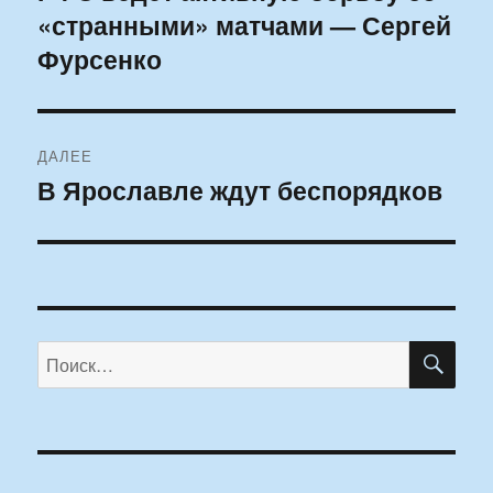
«странными» матчами — Сергей
запись:
записям
Фурсенко
ДАЛЕЕ
В Ярославле ждут беспорядков
Следующая
запись:
ПО
Искать: