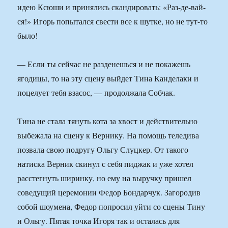
идею Ксюши и принялись скандировать: «Раз-де-вай-
ся!» Игорь попытался свести все к шутке, но не тут-то
было!
— Если ты сейчас не разденешься и не покажешь
ягодицы, то на эту сцену выйдет Тина Канделаки и
поцелует тебя взасос, — продолжала Собчак.
Тина не стала тянуть кота за хвост и действительно
выбежала на сцену к Вернику. На помощь теледива
позвала свою подругу Ольгу Слуцкер. От такого
натиска Верник скинул с себя пиджак и уже хотел
расстегнуть ширинку, но ему на выручку пришел
соведущий церемонии Федор Бондарчук. Загородив
собой шоумена, Федор попросил уйти со сцены Тину
и Ольгу. Пятая точка Игоря так и осталась для