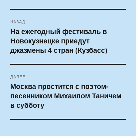
Навигация
НАЗАД
по
На ежегодный фестиваль в
Предыдущая
Новокузнецке приедут
запись:
записям
джазмены 4 стран (Кузбасс)
ДАЛЕЕ
Москва простится с поэтом-
Следующая
песенником Михаилом Таничем
запись:
в субботу