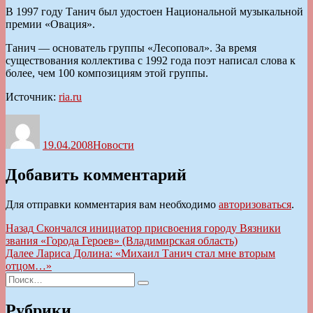
В 1997 году Танич был удостоен Национальной музыкальной
премии «Овация».
Танич — основатель группы «Лесоповал». За время
существования коллектива с 1992 года поэт написал слова к
более, чем 100 композициям этой группы.
Источник:
ria.ru
Автор
Опубликовано
Рубрики
19.04.2008
Новости
Добавить комментарий
Для отправки комментария вам необходимо
авторизоваться
.
Навигация
Предыдущая
Назад
Скончался инициатор присвоения городу Вязники
запись:
звания «Города Героев» (Владимирская область)
по
Следующая
Далее
Лариса Долина: «Михаил Танич стал мне вторым
записям
запись:
отцом…»
Искать:
Поиск
Рубрики