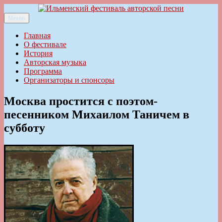
Перейти
к
Меню
Ильменский фестиваль авторской песни
содержимому
Главная
О фестивале
История
Авторская музыка
Программа
Организаторы и спонсоры
Москва простится с поэтом-
песенником Михаилом Таничем в
субботу