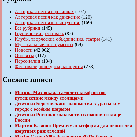
Авторская песня в регионах
(107)
Авторская песня как движение
(120)
Авторская песня как искусство
(169)
Без рубрики
(145)
Грушинский фестиваль
(82)
Клубы, творческие объединения, театры
(141)
Музыкальные инструменты
(69)
Новости
(42 062)
Обо всем
(112)
Персоналии
(134)
Фестивали, конкурсы, концерты
(233)
Свежие записи
Москва Махачкала самолет: комфортное
путешествие между столицами
Девушки Березовский: знакомства в уральском
городе с особым шармом
Девушки Ростова: знакомства в южной столице
России
Мартин Казино: Премиум-платформа для ценителей
азартных развлечений
Martin Casino 800: Рекордный 800% бонус и