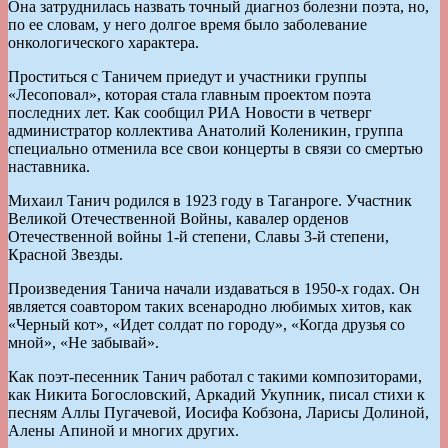
Она затруднилась назвать точный диагноз болезни поэта, но,
по ее словам, у него долгое время было заболевание
онкологического характера.
Проститься с Таничем приедут и участники группы
«Лесоповал», которая стала главным проектом поэта
последних лет. Как сообщил РИА Новости в четверг
администратор коллектива Анатолий Коленикин, группа
специально отменила все свои концерты в связи со смертью
наставника.
Михаил Танич родился в 1923 году в Таганроге. Участник
Великой Отечественной Войны, кавалер орденов
Отечественной войны 1-й степени, Славы 3-й степени,
Красной Звезды.
Произведения Танича начали издаваться в 1950-х годах. Он
является соавтором таких всенародно любимых хитов, как
«Черный кот», «Идет солдат по городу», «Когда друзья со
мной», «Не забывай».
Как поэт-песенник Танич работал с такими композиторами,
как Никита Богословский, Аркадий Укупник, писал стихи к
песням Аллы Пугачевой, Иосифа Кобзона, Ларисы Долиной,
Алены Апиной и многих других.