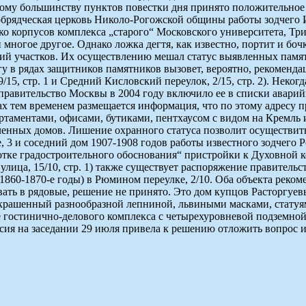
мному большинству пунктов повестки дня принято положительное
брядческая церковь Николо-Рогожской общины работы зодчего И
ко корпусов комплекса „старого“ Московского университета, Тр
многое другое. Однако ложка дегтя, как известно, портит и боч
ий участков. Их осуществлению мешал статус выявленных памят
у в рядах защитников памятников вызовет, вероятно, рекомендац
/15, стр. 1 и Средний Кисловский переулок, 2/15, стр. 2). Неко
равительство Москвы в 2004 году включило ее в списки аварий
йтах тем временем размещается информация, что по этому адре
партаментами, офисами, бутиками, пентхаусом с видом на Кремл
ленных домов. Лишение охранного статуса позволит осуществить
3 и соседний дом 1907-1908 годов работы известного зодчего Р
ботке градостроительного обоснования“ пристройки к Духовной 
лица, 15/10, стр. 1) также существует распоряжение правительс
1860-1870-е годы) в Рюмином переулке, 2/10. Оба объекта реком
ть в рядовые, решение не принято. Это дом купцов Расторгуевых
украшенный разнообразной лепниной, львиными масками, статуям
ке гостинично-делового комплекса с четырехуровневой подземной
ия на заседании 29 июля привела к решению отложить вопрос и 