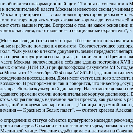
апно обновился информационный щит. 17 июня на совещании в М
 к исполнительной власти Москвы и известное своим умением р
Москапстройпроект“ — стала новым проектировщиком комплекса.
 земли у алтаря поднять четырехэтажные корпуса до пяти этажей 
грозит стать выше и глуше. Вопросом о том, на каком основании 
урного наследия, но отнюдь не его официальные охранители”, ко
(Москомнаследие) отказался от права бессрочного пользования
очные и рабочие помещения комитета. Соответствующее распор
юля. “Как указано в тексте документа, земли передаются депар
ства о реконструкции всего квартала, ограниченного Пречисте
асти Москвы, включающий в себя два здания постройки XVII ве
льных систем (НИИ СС) при философском факультете МГУ, подв
ва Москвы от 17 сентября 2004 года №1861-РП, зданию по адрес
следующим воссозданием. Дом имеет статус ценного элемента и
возможно. В распоряжении так и говорится, что инвестор „осуще
ался врачебно-физкультурный диспансер. На его месте должна по
о недавнего времени стояли дополнительные корпуса диспансера.
ектов. Общая площадь надземной части проекта, как указано в р
ных зданий и подземных паркингов… „Границы подземной части, 
значения — Красных и Белых палат“, — считает краевед Алекса
 определению статуса объектов культурного наследия рекоменд
рного наследия. Отказано в этом звании четырем, однако в это 
 Мясницкой улице. Решение судьбы дома с атлантами на Солянке