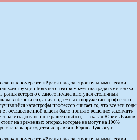
сква» в номере от. «Время шло, за строительными лесами
ния конструкций Большого театра может пострадать не только
в рытья которого с самого начала выступал столичный
онала в области создания подземных сооружений профессора
лучившейся катастрофы профессор считает то, что все эти годы
е государственной власти было принято решение: закончить
м исправить допущенные ранее ошибки, — сказал Юрий Лужков.
 стоит на временных опорах, которые не могут на 100%
торые теперь приходится исправлять Юрию Лужкову и
сква» в номере от. «Время шло, за строительными лесами