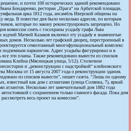
 решение, и почти 100 исторических зданий рекомендовано
вана Бондаренко, ресторан „Прага“ на Арбатской площади,
иумфальная арка 1812 года, ансамбль Иверской общины на
ку меда. В повестке дня было несколько адресов, по которым
ников, которые по закону реконструировать запрещено. Но
ия комиссии снять с госохраны усадьбу графа Льва
гда зодчий Матвей Казаков включил эту усадьбу в знаменитые
ных домов. Несколько лет графский дворец, перестроенный в
су проектируется семиэтажный многофункциональный комплекс
ь и подземным паркингом. Адрес усадьбы фигурировал и в
 все эти планы. Также рекомендовано вывести из списков
омана Клейна (Мясницкая улица, 5/12). Столичное
консистории и „реконструкции с надстройкой“ клейновского
тва Москвы от 15 августа 2007 года о реконструкции здания.
ендовано из списков вывести”, пишет газета. “Лишь по одному
, известный как дом с атлантами (улица Солянка, 7), яркий
и атлантов. Несколько лет замечательный дом 1882 года
 автостоянкой с сохранением только главного фасада. Пока дом
рассмотреть весь проект на комиссии”.