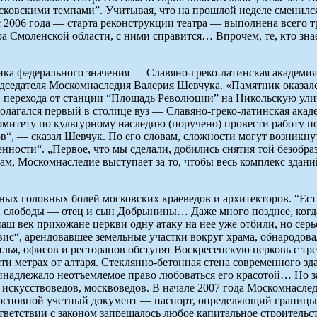
сковскими темпами”. Учитывая, что на прошлой неделе сменился
2006 года — старта реконструкции театра — выполнена всего тр
 Смоленской области, с ними справится… Впрочем, те, кто знае
а федерального значения — Славяно-греко-латинская академия 
едседателя Москомнаследия Валерия Шевчука. «Памятник оказалс
 перехода от станции “Площадь Революции” на Никольскую улиц
полагался первый в столице вуз — Славяно-греко-латинская ака
Комитету по культурному наследию (поручено) провести работу 
ов“, — сказал Шевчук. По его словам, сложности могут возникну
ности“. „Первое, что мы сделали, добились снятия той безобра
м, Москомнаследие выступает за то, чтобы весь комплекс здани
ых головных болей московских краеведов и архитекторов. “Ест
й слободы — отец и сын Добрынины… Даже много позднее, когд
 наш век прихожане церкви одну атаку на нее уже отбили, но се
вис“, арендовавшее земельные участки вокруг храма, обнародов
илья, офисов и ресторанов обступят Воскресенскую церковь с тр
и метрах от алтаря. Стеклянно-бетонная стена современного зда
ринадлежало неотъемлемое право любоваться его красотой… Но 
, искусствоведов, москвоведов. В начале 2007 года Москомнасл
основной учетный документ — паспорт, определяющий границы е
ответствии с законом запрещалось любое капитальное строительс