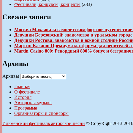
Фестивали, конкурсы, концерты
(233)
Свежие записи
Москва Махачкала самолет: комфортное путешествие
Девушки Березовский: знакомства в уральском город
Девушки Ростова: знакомства в южной столице Росси
Мартин Казино: Премиум-платформа для ценителей а
Martin Casino 800: Рекордный 800% бонус и безгран
Архивы
Архивы
Главная
О фестивале
История
Авторская музыка
Программа
Организаторы и спонсоры
Ильменский фестиваль авторской песни
© CopyRight 2013-201