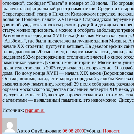
отложено”, сообщает “Газета” в номере от 30 июля. “По огро
включить в официальный реестр памятников. Среди них староо
Секретаревский театр в Нижнем Кисловском переулке, несколь
Большой Полянке, палаты XVII века в Старосадском переулке и 
давно обсуждаются проекты реконструкций и доходных освоен
статус можно присвоить, а можно и отобрать.аибольшую тревог
Разумовского середины XVIII века (Большая Никитская улица, 9
„Альбомы“, где были представлены лучшие здания Москвы. А п
начале ХХ столетия, пустует и ветшает. На девелоперских са
площадью около 20 тыс. кв. м, с квартирами класса делюкс, а
недавнем 932-м распоряжении столичных властей о сносе отсе
памятников здание Духовной консистории на Мясницкой улице, 
правительство еще в 2005 году издало распоряжение „О разра
дома. По дому конца XVIII — начала XIX веков (Воронцовская у
Она же, видимо, ожидает и корпус городской усадьбы Беляева (
выявленному памятнику, который 29 июля собирались разжалова
образец московского зодчества последней четверти XIX века, 
пустует и ветшает. Существует проект создания на этом участ
с атлантами — выявленный памятник, это невозможно. Дискусс
Источник:
regnum.ru
Автор
Опубликовано
06.08.2009
Рубрики
Новости