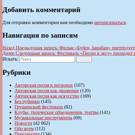
Добавить комментарий
Для отправки комментария вам необходимо
авторизоваться
.
Навигация по записям
Назад
Предыдущая запись:
Фильм «Бубен, барабан» претендует
Далее
Следующая запись:
Фестиваль «Песни в лесу» проходит 
Искать:
Поиск
Рубрики
Авторская песня в регионах
(107)
Авторская песня как движение
(120)
Авторская песня как искусство
(169)
Без рубрики
(145)
Грушинский фестиваль
(82)
Клубы, творческие объединения, театры
(141)
Музыкальные инструменты
(69)
Новости
(42 062)
Обо всем
(112)
Персоналии
(134)