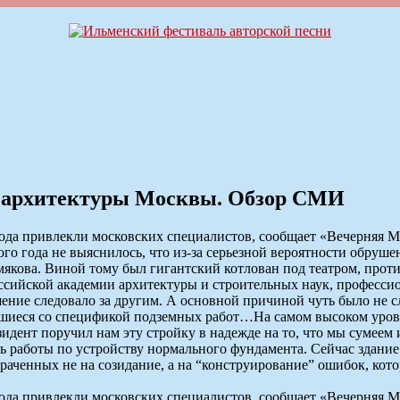
в архитектуры Москвы. Обзор СМИ
ода привлекли московских специалистов, сообщает «Вечерняя Мо
го года не выяснилось, что из-за серьезной вероятности обруше
якова. Виной тому был гигантский котлован под театром, проти
оссийской академии архитектуры и строительных наук, професси
ение следовало за другим. А основной причиной чуть было не с
авшиеся со спецификой подземных работ…На самом высоком уровн
идент поручил нам эту стройку в надежде на то, что мы сумее
ь работы по устройству нормального фундамента. Сейчас здание
траченных не на созидание, а на “конструирование” ошибок, ко
ода привлекли московских специалистов, сообщает «Вечерняя Мо