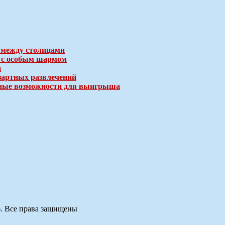
 между столицами
е с особым шармом
и
зартных развлечений
ичные возможности для выигрыша
6. Все права защищены