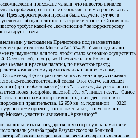
оскомнаследии прихожане узнали, что инвестор привлек
ешать проблемы, связанные с согласованием строительства.
 Идея корректировки проекта была озвучена тут же: в
и увеличить общую плотность застройки участка. Стеклянно-
инвестор требует какой-то „компенсации“ за корректировку
нстатирует газета.
 земельными участками на Пречистенке под знаменитыми
яжение правительства Москвы № 1574-РП было подписано
таменту имущества для того, чтобы стало возможно осуществить
нкой, Остоженкой, площадью Пречистенских Ворот и
ка (Белые и Красные палаты), по инвестконтракту,
ергнется комплексному архитектурно-планировочному
у: Остоженка, 4 (это практически выселенный двухэтажный
сторико-градостроительной среды. Этот статус запрещает
ствит (при необходимости) снос“. Та же судьба уготована и
явиться новая постройка высотой 19,1 м”, пишет газета. “Самое
 Высота нового административного здания здесь составит
аспоряжении правительства, 12 950 кв. м, подземной — 8320
судя по схеме проекта, расположены так, что угрожают
ндр Можаев, участник движения „Архнадзор“”.
овала поставить на государственную охрану как памятники
число попали усадьба графа Разумовского на Большой
, который также намеревались вывести из охранных списков,