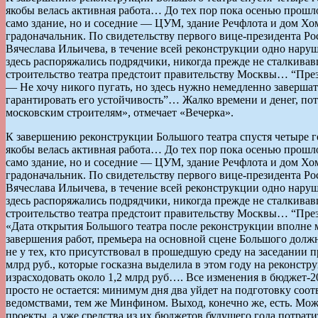
якобы велась активная работа… До тех пор пока осенью прошло
само здание, но и соседние — ЦУМ, здание Речфлота и дом Хом
градоначальник. По свидетельству первого вице-президента Р
Вячеслава Ильичева, в течение всей реконструкции одно наруш
здесь распоряжались подрядчики, никогда прежде не сталкив
строительство театра предстоит правительству Москвы… “През
— Не хочу никого пугать, но здесь нужно немедленно завершат
гарантировать его устойчивость”… Жалко времени и денег, по
московским строителям», отмечает «Вечерка».
К завершению реконструкции Большого театра спустя четыре г
якобы велась активная работа… До тех пор пока осенью прошло
само здание, но и соседние — ЦУМ, здание Речфлота и дом Хом
градоначальник. По свидетельству первого вице-президента Р
Вячеслава Ильичева, в течение всей реконструкции одно наруш
здесь распоряжались подрядчики, никогда прежде не сталкив
строительство театра предстоит правительству Москвы… “Пре
«Дата открытия Большого театра после реконструкции вполне 
завершения работ, премьера на основной сцене Большого должна 
не у тех, кто присутствовал в прошедшую среду на заседании 
млрд руб., которые госказна выделила в этом году на реконстр
израсходовать около 1,2 млрд руб…. Все изменения в бюджет-2
просто не остается: минимум дня два уйдет на подготовку соо
ведомствами, тем же Минфином. Выход, конечно же, есть. Можн
проекты, а уже средства из их бюджетов будущего года потрати