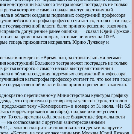
ния конструкций Большого театра может пострадать не только
в рытья которого с самого начала выступал столичный
онала в области создания подземных сооружений профессора
лучившейся катастрофы профессор считает то, что все эти годы
е государственной власти было принято решение: закончить
м исправить допущенные ранее ошибки, — сказал Юрий Лужков.
 стоит на временных опорах, которые не могут на 100%
торые теперь приходится исправлять Юрию Лужкову и
сква» в номере от. «Время шло, за строительными лесами
ния конструкций Большого театра может пострадать не только
в рытья которого с самого начала выступал столичный
онала в области создания подземных сооружений профессора
лучившейся катастрофы профессор считает то, что все эти годы
е государственной власти было принято решение: закончить
 неоднократно переписанному Министерством культуры графику
адежда, что строители и реставраторы успеют в срок, то точно
 продолжает тему «Коммерсантъ» в номере от 31 июля. «Из 6,9
 быть скорректирована к октябрю), подрядчики не успеют
боту. То есть времени соблюсти все бюджетные формальности
яц — на согласования с другими заинтересованными
11, а можно схитрить -использовать эти деньги на другие
газета. «Кстати, на том же заседании мэр Москвы Юрий Лужков