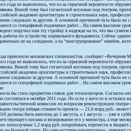
го года не выяснилось, что из-за серьезной вероятности обруше
якова. Виной тому был гигантский котлован под театром, проти
оссийской академии архитектуры и строительных наук, професси
ение следовало за другим. А основной причиной чуть было не с
авшиеся со спецификой подземных работ…На самом высоком уровн
идент поручил нам эту стройку в надежде на то, что мы сумее
ь работы по устройству нормального фундамента. Сейчас здание
траченных не на созидание, а на “конструирование” ошибок, ко
ода привлекли московских специалистов, сообщает «Вечерняя Мо
го года не выяснилось, что из-за серьезной вероятности обруше
якова. Виной тому был гигантский котлован под театром, проти
оссийской академии архитектуры и строительных наук, професси
ение следовало за другим. А основной причиной чуть было не с
авшиеся со спецификой подземных работ…На самом высоком уровн
зи
могла бы стать предметом ставок для тотализаторов. Согласно
состояться в октябре 2011 года. Но если у кого-то и осталась н
правительственной комиссии по вопросам реконструкции театра»,
укцию театра (общая стоимость проекта — 21,6 млрд руб.- может
010 должны быть внесены до 1 августа, а 1 августа — уже в суб
тветствующего письма и визирование его у министра, а еще мес
о злополучные 1,2 млрд руб. попробовать перенести в бюджет-20
ть на Большой театр. Но сама история показательна», отмечает 