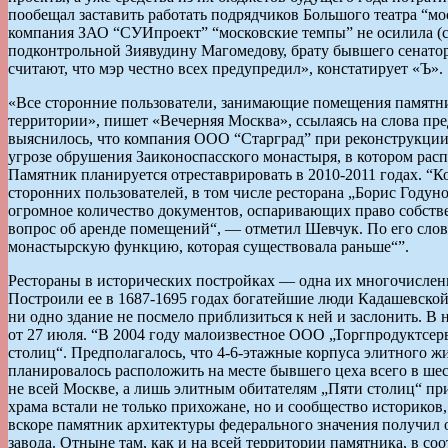
пообещал заставить работать подрядчиков Большого театра “мо
компания ЗАО “СУИпроект” “московские темпы” не осилила (с 
подконтрольной Зиявудину Магомедову, брату бывшего сенатора
считают, что мэр честно всех предупредил», констатирует «Ъ».
«Все сторонние пользователи, занимающие помещения памятник
территории», пишет «Вечерняя Москва», ссылаясь на слова пр
выяснилось, что компания ООО “Старград” при реконструкции
угрозе обрушения Заиконоспасского монастыря, в котором рас
Памятник планируется отреставрировать в 2010-2011 годах. “
сторонних пользователей, в том числе ресторана „Борис Годун
огромное количество документов, оспаривающих право собствен
вопрос об аренде помещений“, — отметил Шевчук. По его слова
монастырскую функцию, которая существовала раньше“”.
Рестораны в исторических постройках — одна их многочисленн
Построили ее в 1687-1695 годах богатейшие люди Кадашевско
ни одно здание не посмело приблизиться к ней и заслонить. В
от 27 июля. “В 2004 году малоизвестное ООО „Торгпродуктсер
столиц“. Предполагалось, что 4-6-этажные корпуса элитного ж
планировалось расположить на месте бывшего цеха всего в шест
не всей Москве, а лишь элитным обитателям „Пяти столиц“ п
храма встали не только прихожане, но и сообщество историков
вскоре памятник архитектуры федерального значения получил 
завода. Отныне там, как и на всей территории памятника, в со