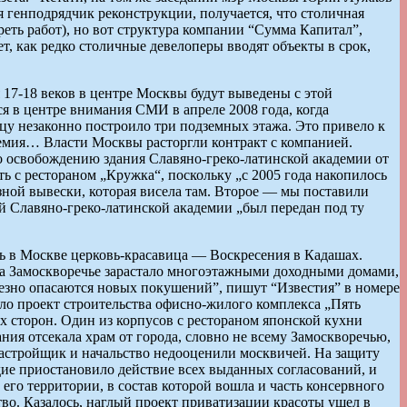
 генподрядчик реконструкции, получается, что столичная
еть работ), но вот структура компании “Сумма Капитал”,
т, как редко столичные девелоперы вводят объекты в срок,
17-18 веков в центре Москвы будут выведены с этой
я в центре внимания СМИ в апреле 2008 года, когда
у незаконно построило три подземных этажа. Это привело к
демия… Власти Москвы расторгли контракт с компанией.
по освобождению здания Славяно-греко-латинской академии от
ть с рестораном „Кружка“, поскольку „с 2005 года накопилось
зной вывески, которая висела там. Второе — мы поставили
й Славяно-греко-латинской академии „был передан под ту
ь в Москве церковь-красавица — Воскресения в Кадашах.
а Замоскворечье зарастало многоэтажными доходными домами,
рьезно опасаются новых покушений”, пишут “Известия” в номере
ало проект строительства офисно-жилого комплекса „Пять
ех сторон. Один из корпусов с рестораном японской кухни
ния отсекала храм от города, словно не всему Замоскворечью,
застройщик и начальство недооценили москвичей. На защиту
едие приостановило действие всех выданных согласований, и
го территории, в состав которой вошла и часть консервного
тво. Казалось, наглый проект приватизации красоты ушел в