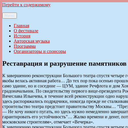
Перейти к содержимому
Меню
Ильменский фестиваль авторской песни
Главная
О фестивале
История
Авторская музыка
Программа
Организаторы и спонсоры
Реставрация и разрушение памятнико
К завершению реконструкции Большого театра спустя четыре г
якобы велась активная работа… До тех пор пока осенью прошло
само здание, но и соседние — ЦУМ, здание Речфлота и дом Хом
градоначальник. По свидетельству первого вице-президента Р
Вячеслава Ильичева, в течение всей реконструкции одно наруш
здесь распоряжались подрядчики, никогда прежде не сталкив
строительство театра предстоит правительству Москвы… “През
— Не хочу никого пугать, но здесь нужно немедленно завершат
гарантировать его устойчивость”… Жалко времени и денег, по
московским строителям», отмечает «Вечерка».
К завершению реконструкции Большого театра спустя четыре г