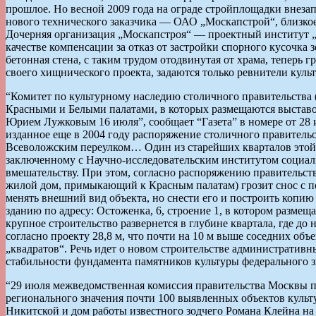
прошлое. Но весной 2009 года на ограде стройплощадки внез
нового технического заказчика — ОАО „Москапстрой“, близкое
Дочерняя организация „Москапстроя“ — проектный институт „
качестве компенсации за отказ от застройки спорного кусочка
бетонная стена, с таким трудом отодвинутая от храма, теперь 
своего хищнического проекта, задаются только ревнители культ
“Комитет по культурному наследию столичного правительства 
Красными и Белыми палатами, в которых размещаются выстав
Юрием Лужковым 16 июля”, сообщает “Газета” в номере от 28 и
изданное еще в 2004 году распоряжение столичного правитель
Всеволожским переулком… Один из старейших кварталов этой ч
заключенному с Научно-исследовательским институтом социа
вмешательству. При этом, согласно распоряжению правительст
жилой дом, примыкающий к Красным палатам) грозит снос с по
менять внешний вид объекта, но снести его и построить копию 
зданию по адресу: Остоженка, 6, строение 1, в котором размещ
крупное строительство развернется в глубине квартала, где д
согласно проекту 28,8 м, что почти на 10 м выше соседних объ
„квадратов“. Речь идет о новом строительстве административ
стабильности фундамента памятников культуры федерального 
“29 июля межведомственная комиссия правительства Москвы по
регионального значения почти 100 выявленных объектов культу
Никитской и дом работы известного зодчего Романа Клейна на