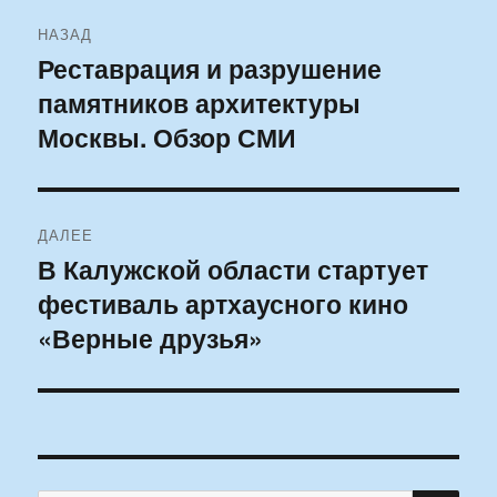
Навигация
НАЗАД
по
Реставрация и разрушение
Предыдущая
памятников архитектуры
запись:
записям
Москвы. Обзор СМИ
ДАЛЕЕ
В Калужской области стартует
Следующая
фестиваль артхаусного кино
запись:
«Верные друзья»