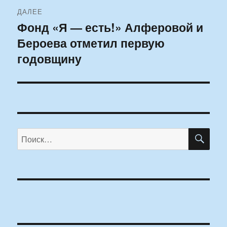
ДАЛЕЕ
Фонд «Я — есть!» Алферовой и
Следующая
Бероева отметил первую
запись:
годовщину
ПО
Искать: