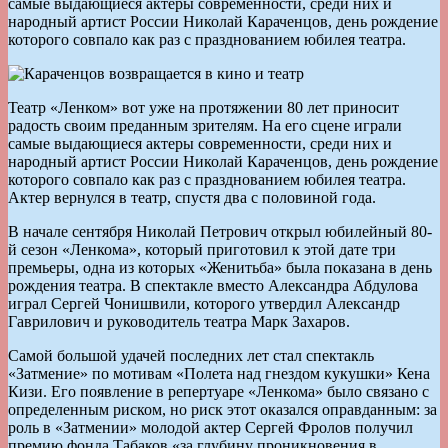
самые выдающиеся актеры современности, среди них и
народный артист России Николай Караченцов, день рождение
которого совпало как раз с празднованием юбилея театра.
Театр «Ленком» вот уже на протяжении 80 лет приносит
радость своим преданным зрителям. На его сцене играли
самые выдающиеся актеры современности, среди них и
народный артист России Николай Караченцов, день рождение
которого совпало как раз с празднованием юбилея театра.
Актер вернулся в театр, спустя два с половиной года.
В начале сентября Николай Петрович открыл юбилейный 80-
й сезон «Ленкома», который приготовил к этой дате три
премьеры, одна из которых «Женитьба» была показана в день
рождения театра. В спектакле вместо Александра Абдулова
играл Сергей Чонишвили, которого утвердил Александр
Гаврилович и руководитель театра Марк Захаров.
Самой большой удачей последних лет стал спектакль
«Затмение» по мотивам «Полета над гнездом кукушки» Кена
Кизи. Его появление в репертуаре «Ленкома» было связано с
определенным риском, но риск этот оказался оправданным: за
роль в «Затмении» молодой актер Сергей Фролов получил
премию фонда Табаков «за глубину проникновения в