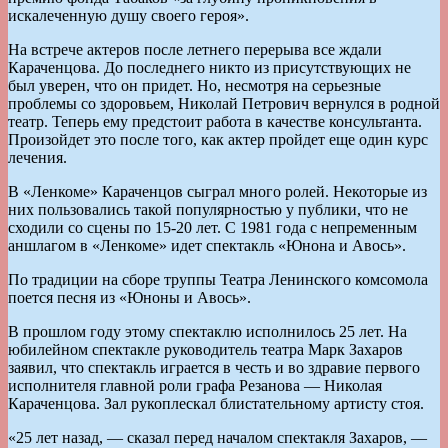
искалеченную душу своего героя».
На встрече актеров после летнего перерыва все ждали
Караченцова. До последнего никто из присутствующих не
был уверен, что он придет. Но, несмотря на серьезные
проблемы со здоровьем, Николай Петрович вернулся в родной
театр. Теперь ему предстоит работа в качестве консультанта.
Произойдет это после того, как актер пройдет еще один курс
лечения.
В «Ленкоме» Караченцов сыграл много ролей. Некоторые из
них пользовались такой популярностью у публики, что не
сходили со сцены по 15-20 лет. С 1981 года с непременным
аншлагом в «Ленкоме» идет спектакль «Юнона и Авось».
По традиции на сборе труппы Театра Ленинского комсомола
поется песня из «Юноны и Авось».
В прошлом году этому спектаклю исполнилось 25 лет. На
юбилейном спектакле руководитель театра Марк Захаров
заявил, что спектакль играется в честь и во здравие первого
исполнителя главной роли графа Резанова — Николая
Караченцова. Зал рукоплескал блистательному артисту стоя.
«25 лет назад, — сказал перед началом спектакля Захаров, —