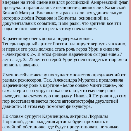
впервые на этой сцене взвился российский Андреевский флаг,
прозвучали православные песнопения, явился лик Казанской
Божией Матери. Впервые мы рассказали эту удивительную
историю любви Резанова и Кончиты, основанной на
документальных событиях, и мы рады, что зрители все эти
годы не потеряли интерес к этому спектаклю».
Караченцову очень дорога поддержка коллег.
Теперь народный артист России планирует вернуться в кино,
и первая его роль должна стать роль героя Урри в сиквеле
«Электроник-2». В этом фильме Караченцов сыграл еще 27
лет назад. За 25 лет его герой Урри успел отсидеть в тюрьме и
попасть в аварию.
Именно сейчас актеру поступает множество предложений от
разных режиссеров. Так, Александра Муратова предложила
Караченцову роль в картине «Белое облако Чингисхана», но
сам актер и его супруга пока считают, что ему еще рано
выходить на съемочную площадку. Николай Петрович до сих
пор восстанавливается после автокатастрофы двухлетней
давности. В этом ему помогает физкультура.
По словам супруги Караченцова, актрисы Людмилы
Поргиной, день рождения артиста будет проходить в
семейной обстановке, где будут присутствовать не только