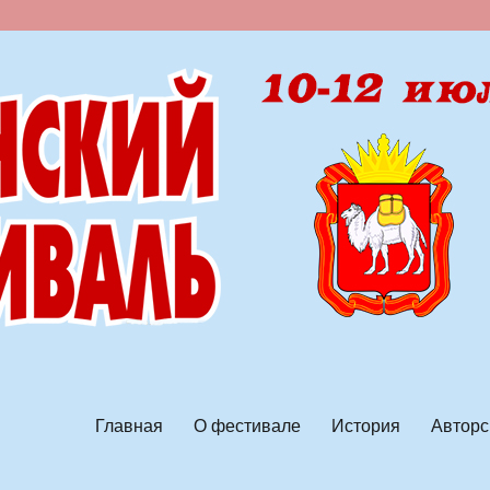
ской песни
Главная
О фестивале
История
Авторс