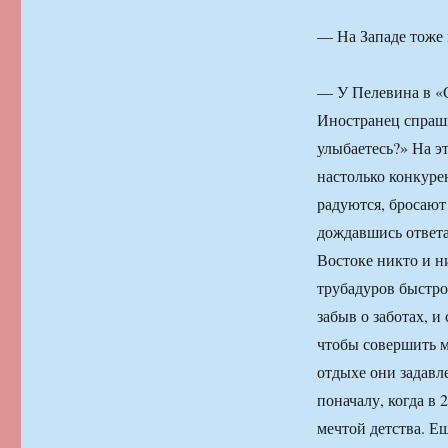
— На Западе тоже 
— У Пелевина в «
Иностранец спраши
улыбаетесь?» На эт
настолько конкуре
радуются, бросают 
дождавшись ответа,
Востоке никто и н
трубадуров быстро
забыв о заботах, 
чтобы совершить м
отдыхе они задавл
поначалу, когда в
мечтой детства. Е