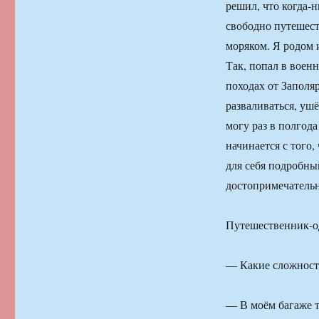
решил, что когда-
свободно путешест
моряком. Я родом и
Так, попал в воен
походах от Заполяр
разваливаться, ушё
могу раз в полгода
начинается с того
для себя подробн
достопримечательн
Путешественник-о
— Какие сложности
— В моём багаже т