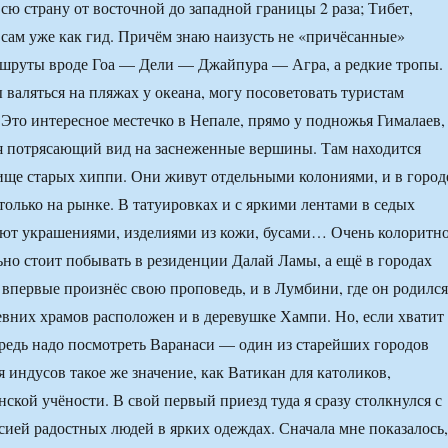
сю страну от восточной до западной границы 2 раза; Тибет,
 сам уже как гид. Причём знаю наизусть не «причёсанные»
ршруты вроде Гоа — Дели — Джайпура — Агра, а редкие тропы.
 валяться на пляжах у океана, могу посоветовать туристам
 Это интересное местечко в Непале, прямо у подножья Гималаев,
я потрясающий вид на заснеженные вершины. Там находится
ще старых хиппи. Они живут отдельными колониями, и в город
только на рынке. В татуировках и с яркими лентами в седых
уют украшениями, изделиями из кожи, бусами… Очень колоритн
ьно стоит побывать в резиденции Далай Ламы, а ещё в городах
а впервые произнёс свою проповедь, и в Лумбини, где он родился
вних храмов расположен и в деревушке Хампи. Но, если хватит
ередь надо посмотреть Варанаси — один из старейших городов
 индусов такое же значение, как Ватикан для католиков,
ской учёности. В свой первый приезд туда я сразу столкнулся с
ией радостных людей в ярких одеждах. Сначала мне показалось,