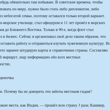
нибудь обязательно там побываю. В советские времена, чтобы
вовать по миру, нужно было стать либо дипломатом, либо
з небогатой семьи, поэтому оставался только второй вариант.
но-морское училище, стал офицером и 11 лет провёл в морских
ья до Ближнего Востока. Только в 90-е, когда флот стал
л в бизнес. Сейчас я организовал своё дело таким образом, что
 оставить работу и отправиться изучать чужеземную культуру. В
, что заранее штудирую карты и справочники страны. Составляю
ый маршрут, ищу информацию обо всех местных
остях.
диночка
. Почему бы не доверить эти заботы местным гидам?
акие места, как Индия, — прошёл всю страну 3 раза; Кашмир,