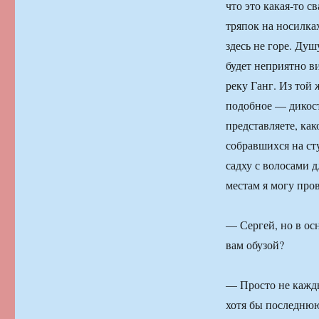
что это какая-то с
тряпок на носилка
здесь не горе. Душ
будет неприятно в
реку Ганг. Из той
подобное — дикост
представляете, ка
собравшихся на ст
садху с волосами 
местам я могу про
— Сергей, но в ос
вам обузой?
— Просто не кажды
хотя бы последнюю