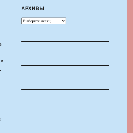
АРХИВЫ
Архивы
е
 в
,
я