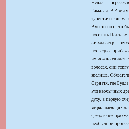
Непал — пересёк в
Гималаи. В Азии я
туристические ма
Вместо того, чтобы
посетить Покхару.
откуда открываетс
последнее прибежи
их можно увидеть 
волосах, они торг
зрелище. Обязател
Сарнатх, где Будд
Ряд необычных дре
духу, в первую оч
мира, имеющих для
средоточие брахман
необычной процесс