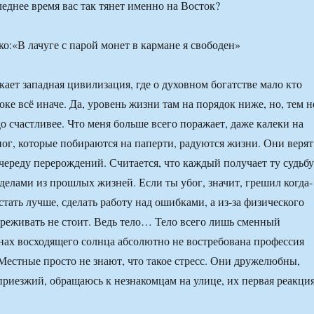
еднее время вас так тянет именно на Восток?
ает западная цивилизация, где о духовном богатстве мало кто
оке всё иначе. Да, уровень жизни там на порядок ниже, но, тем н
о счастливее. Что меня больше всего поражает, даже калеки на
 ног, которые побираются на паперти, радуются жизни. Они верят
череду перерождений. Считается, что каждый получает ту судьбу
делами из прошлых жизней. Если ты убог, значит, грешил когда-
стать лучше, сделать работу над ошибками, а из-за физического
реживать не стоит. Ведь тело… Тело всего лишь сменный
нах восходящего солнца абсолютно не востребована профессия
Местные просто не знают, что такое стресс. Они дружелюбны,
 приезжий, обращаюсь к незнакомцам на улице, их первая реакци