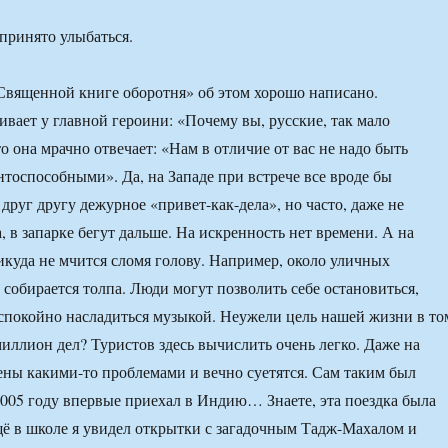
принято улыбаться.
Священной книге оборотня» об этом хорошо написано.
вает у главной героини: «Почему вы, русские, так мало
о она мрачно отвечает: «Нам в отличие от вас не надо быть
нтоспособными». Да, на Западе при встрече все вроде бы
друг другу дежурное «привет-как-дела», но часто, даже не
 в запарке бегут дальше. На искренность нет времени. А на
икуда не мчится сломя голову. Например, около уличных
 собирается толпа. Люди могут позволить себе остановиться,
и спокойно насладиться музыкой. Неужели цель нашей жизни в то
иллион дел? Туристов здесь вычислить очень легко. Даже на
ены какими-то проблемами и вечно суетятся. Сам таким был
 2005 году впервые приехал в Индию… Знаете, эта поездка была
щё в школе я увидел открытки с загадочным Тадж-Махалом и