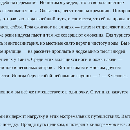
вадебная церемония. Но потом я увидел, что из вороха цветных
х свешивается нога. Оказалось, несут тело на кремацию. Похоро
у отправляют в дальнейший путь, и считается, что ей на прощан
идеть слёзы. Тела сжигают на алтарях — гатах и отправляют прах
 же реки индусы пьют и там же совершают омовения. Для турист
ь и антисанитария, но местные свято верят в чистоту воды. Вы 
кое зрелище — на рассвете проплыть в лодке мимо тысяч людей,
упенях у Ганга. Среди этих молящихся йоги и божьи люди —
длиною в несколько метров… Вот по таким и многим другим
вести. Иногда беру с собой небольшие группы — 4 — 8 человек.
новном вы всё же путешествуете в одиночку. Спутники кажутся
й выдержит нагрузку в этих экстремальных путешествиях. Взя
 поездку. Пройдя путь целиком, я потерял 7 килограммов веса. 