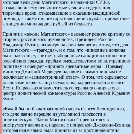
которые вели дело Магнитского, начальники СИЗО,
создававшие ему невыносимые условия содержания,
тюремные врачи, отказывавшие в оказании медицинской
помощи, а также инспекторы налоговой службы, причастные
к хищению миллиардов рублей из бюджета.
Принятие «закона Магнитского» вызывает резкую критику со
стороны российского руководства. Президент России
Владимир Путин, несмотря на свои заявления о том, что дело
Магнитского – «трагедия», и о том, что «виновные должны
быть наказаны», считает выборочные санкции в отношении
российских граждан грубым вмешательством во внутреннюю
политику и обещает «принять адекватные меры». Премьер-
министр Дмитрий Медведев наравне с симметричным не
исключает и «асимметричный ответ». О том, что скрывается
за словами первых лиц государства, корреспондентам сайта
Вести.Ru рассказал заместитель генерального директора
центра политической конъюнктуры России Алексей Юрьевич
Зудин:
«Какой бы ни была трагичной смерть Сергея Леонидовича,
его дело давно перешло из уголовной плоскости в
политическую. “Закон Магнитского” превратился в
инструмент давления, наравне с поправкой Джексона-Вэника,
которая изначально была принята из-за противодействия