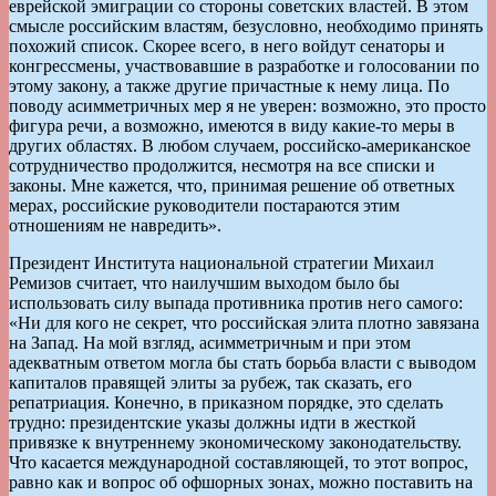
еврейской эмиграции со стороны советских властей. В этом
смысле российским властям, безусловно, необходимо принять
похожий список. Скорее всего, в него войдут сенаторы и
конгрессмены, участвовавшие в разработке и голосовании по
этому закону, а также другие причастные к нему лица. По
поводу асимметричных мер я не уверен: возможно, это просто
фигура речи, а возможно, имеются в виду какие-то меры в
других областях. В любом случаем, российско-американское
сотрудничество продолжится, несмотря на все списки и
законы. Мне кажется, что, принимая решение об ответных
мерах, российские руководители постараются этим
отношениям не навредить».
Президент Института национальной стратегии Михаил
Ремизов считает, что наилучшим выходом было бы
использовать силу выпада противника против него самого:
«Ни для кого не секрет, что российская элита плотно завязана
на Запад. На мой взгляд, асимметричным и при этом
адекватным ответом могла бы стать борьба власти с выводом
капиталов правящей элиты за рубеж, так сказать, его
репатриация. Конечно, в приказном порядке, это сделать
трудно: президентские указы должны идти в жесткой
привязке к внутреннему экономическому законодательству.
Что касается международной составляющей, то этот вопрос,
равно как и вопрос об офшорных зонах, можно поставить на