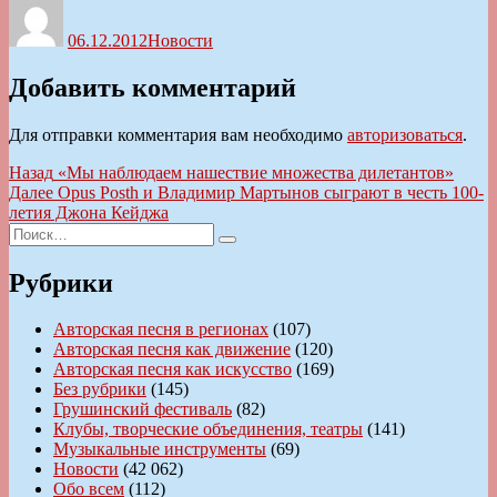
Автор
Опубликовано
Рубрики
06.12.2012
Новости
Добавить комментарий
Для отправки комментария вам необходимо
авторизоваться
.
Навигация
Предыдущая
Назад
«Мы наблюдаем нашествие множества дилетантов»
запись:
Следующая
Далее
Opus Posth и Владимир Мартынов сыграют в честь 100-
по
запись:
летия Джона Кейджа
записям
Искать:
Поиск
Рубрики
Авторская песня в регионах
(107)
Авторская песня как движение
(120)
Авторская песня как искусство
(169)
Без рубрики
(145)
Грушинский фестиваль
(82)
Клубы, творческие объединения, театры
(141)
Музыкальные инструменты
(69)
Новости
(42 062)
Обо всем
(112)