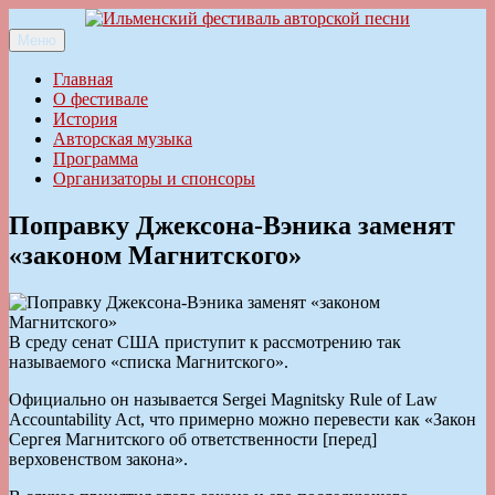
Перейти
к
Меню
Ильменский фестиваль авторской песни
содержимому
Главная
О фестивале
История
Авторская музыка
Программа
Организаторы и спонсоры
Поправку Джексона-Вэника заменят
«законом Магнитского»
В среду сенат США приступит к рассмотрению так
называемого «списка Магнитского».
Официально он называется Sergei Magnitsky Rule of Law
Accountability Act, что примерно можно перевести как «Закон
Сергея Магнитского об ответственности [перед]
верховенством закона».