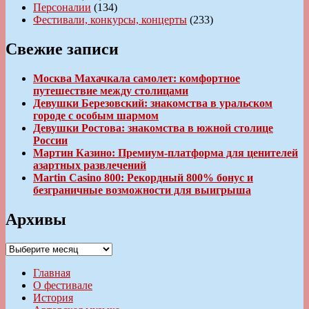
Персоналии
(134)
Фестивали, конкурсы, концерты
(233)
Свежие записи
Москва Махачкала самолет: комфортное
путешествие между столицами
Девушки Березовский: знакомства в уральском
городе с особым шармом
Девушки Ростова: знакомства в южной столице
России
Мартин Казино: Премиум-платформа для ценителей
азартных развлечений
Martin Casino 800: Рекордный 800% бонус и
безграничные возможности для выигрыша
Архивы
Архивы
Главная
О фестивале
История