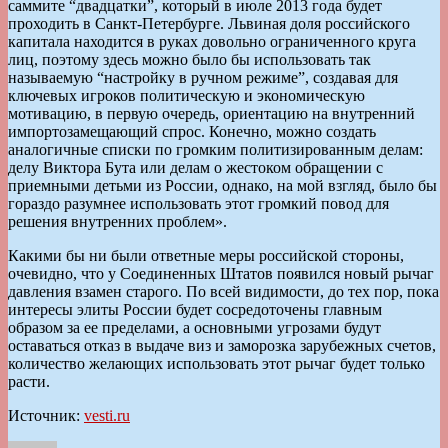
саммите “двадцатки”, который в июле 2013 года будет
проходить в Санкт-Петербурге. Львиная доля российского
капитала находится в руках довольно ограниченного круга
лиц, поэтому здесь можно было бы использовать так
называемую “настройку в ручном режиме”, создавая для
ключевых игроков политическую и экономическую
мотивацию, в первую очередь, ориентацию на внутренний
импортозамещающий спрос. Конечно, можно создать
аналогичные списки по громким политизированным делам:
делу Виктора Бута или делам о жестоком обращении с
приемными детьми из России, однако, на мой взгляд, было бы
гораздо разумнее использовать этот громкий повод для
решения внутренних проблем».
Какими бы ни были ответные меры российской стороны,
очевидно, что у Соединенных Штатов появился новый рычаг
давления взамен старого. По всей видимости, до тех пор, пока
интересы элиты России будет сосредоточены главным
образом за ее пределами, а основными угрозами будут
оставаться отказ в выдаче виз и заморозка зарубежных счетов,
количество желающих использовать этот рычаг будет только
расти.
Источник:
vesti.ru