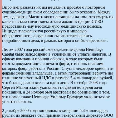
Впрочем, развеять их им не дали: в просьбе о повторном
судебно-медицинском обследовании было отказано. Между
тем, адвокаты Магнитского настаивали на том, что смерть их
клиента стала следствием отказа администрации СИЗО
предоставить ему необходимую медицинскую помощь.
Инцидент всколыхнул российскую и мировую
общественность, а журналисты заинтересовались
подробностями дела, в рамках которого он был арестован.
Летом 2007 года российское отделение фонда Hermitage
Capital было заподозрено в уклонении от уплаты налогов. В
офисах компании прошли обыски, в ходе которых были
изъяты документация и печати фирм, с использованием
которых фонд работал в России. Спустя некоторое время, эти
фирмы сменили владельцев, а затем потребовали вернуть им
излишне уплаченный НДС в размере 5,4 миллиардов рублей,
что было сделано всего за один день. В октябре 2008 года
Сергей Магнитский указал на эти факты во время дачи
показаний, а 24 ноября был арестован по обвинению в том,
что помог главе Hermitage Уильяму Браудеру уклониться от
уплаты налогов.
2 декабря 2009 года виновным в хищении 5,4 миллиардов
рублей из бюджета был признан генеральный директор ООО