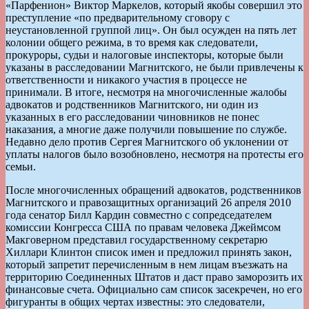
«Парфенион» Виктор Маркелов, который якобы совершил это
преступление «по предварительному сговору с
неустановленной группой лиц». Он был осужден на пять лет
колонии общего режима, в то время как следователи,
прокуроры, судьи и налоговые инспекторы, которые были
указаны в расследовании Магнитского, не были привлечены к
ответственности и никакого участия в процессе не
принимали. В итоге, несмотря на многочисленные жалобы
адвокатов и родственников Магнитского, ни один из
указанных в его расследовании чиновников не понес
наказания, а многие даже получили повышение по службе.
Недавно дело против Сергея Магнитского об уклонении от
уплаты налогов было возобновлено, несмотря на протесты его
семьи.
После многочисленных обращений адвокатов, родственников
Магнитского и правозащитных организаций 26 апреля 2010
года сенатор Билл Кардин совместно с сопредседателем
комиссии Конгресса США по правам человека Джеймсом
Макговерном представил государственному секретарю
Хиллари Клинтон список имен и предложил принять закон,
который запретит перечисленным в нем лицам въезжать на
территорию Соединенных Штатов и даст право заморозить их
финансовые счета. Официально сам список засекречен, но его
фигуранты в общих чертах известны: это следователи,