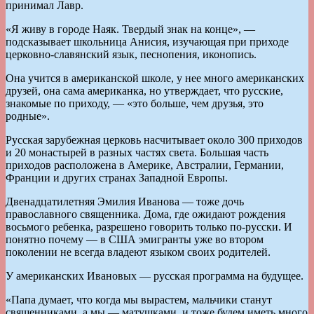
принимал Лавр.
«Я живу в городе Наяк. Твердый знак на конце», —
подсказывает школьница Анисия, изучающая при приходе
церковно-славянский язык, песнопения, иконопись.
Она учится в американской школе, у нее много американских
друзей, она сама американка, но утверждает, что русские,
знакомые по приходу, — «это больше, чем друзья, это
родные».
Русская зарубежная церковь насчитывает около 300 приходов
и 20 монастырей в разных частях света. Большая часть
приходов расположена в Америке, Австралии, Германии,
Франции и других странах Западной Европы.
Двенадцатилетняя Эмилия Иванова — тоже дочь
православного священника. Дома, где ожидают рождения
восьмого ребенка, разрешено говорить только по-русски. И
понятно почему — в США эмигранты уже во втором
поколении не всегда владеют языком своих родителей.
У американских Ивановых — русская программа на будущее.
«Папа думает, что когда мы вырастем, мальчики станут
священниками, а мы — матушками, и тоже будем иметь много