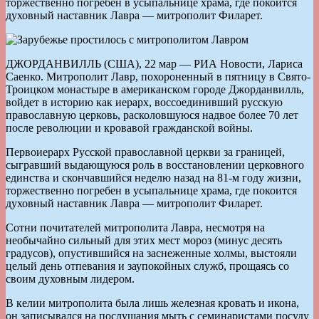
торжественно погребен в усыпальнице храма, где покоится
духовный наставник Лавра — митрополит Филарет.
ДЖОРДАНВИЛЛЬ (США), 22 мар — РИА Новости, Лариса
Саенко. Митрополит Лавр, похороненный в пятницу в Свято-
Троицком монастыре в американском городе Джорданвилль,
войдет в историю как иерарх, воссоединивший русскую
православную церковь, расколовшуюся надвое более 70 лет
после революции и кровавой гражданской войны.
Первоиерарх Русской православной церкви за границей,
сыгравший выдающуюся роль в восстановлении церковного
единства и скончавшийся неделю назад на 81-м году жизни,
торжественно погребен в усыпальнице храма, где покоится
духовный наставник Лавра — митрополит Филарет.
Сотни почитателей митрополита Лавра, несмотря на
необычайно сильный для этих мест мороз (минус десять
градусов), опустившийся на заснеженные холмы, выстояли
целый день отпевания и заупокойных служб, прощаясь со
своим духовным лидером.
В келии митрополита была лишь железная кровать и икона,
он записывался на послушания мыть с семинаристами посуду