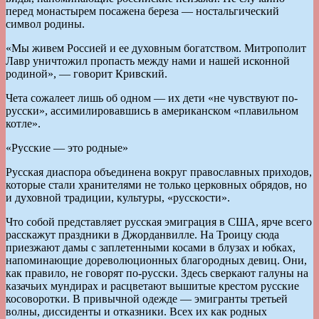
перед монастырем посажена береза — ностальгический
символ родины.
«Мы живем Россией и ее духовным богатством. Митрополит
Лавр уничтожил пропасть между нами и нашей исконной
родиной», — говорит Кривский.
Чета сожалеет лишь об одном — их дети «не чувствуют по-
русски», ассимилировавшись в американском «плавильном
котле».
«Русские — это родные»
Русская диаспора объединена вокруг православных приходов,
которые стали хранителями не только церковных обрядов, но
и духовной традиции, культуры, «русскости».
Что собой представляет русская эмиграция в США, ярче всего
расскажут праздники в Джорданвилле. На Троицу сюда
приезжают дамы с заплетенными косами в блузах и юбках,
напоминающие дореволюционных благородных девиц. Они,
как правило, не говорят по-русски. Здесь сверкают галуны на
казачьих мундирах и расцветают вышитые крестом русские
косоворотки. В привычной одежде — эмигранты третьей
волны, диссиденты и отказники. Всех их как родных