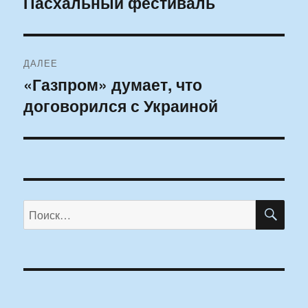
Пасхальный фестиваль
ДАЛЕЕ
«Газпром» думает, что
Следующая
договорился с Украиной
запись:
ПО
Искать: