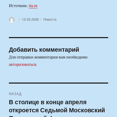
Источник:
ria.ru
Автор
Опубликовано
Рубрики
12.03.2008
Новости
Добавить комментарий
Для отправки комментария вам необходимо
авторизоваться
.
Навигация
НАЗАД
по
В столице в конце апреля
Предыдущая
откроется Седьмой Московский
запись:
записям