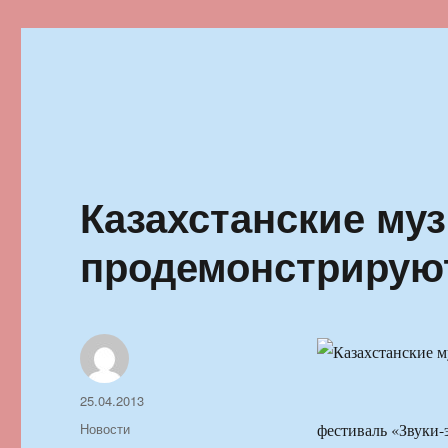
Ильменский фестиваль автор
Казахстанские му
продемонстрирую
Автор
Опубликовано
25.04.2013
Рубрики
Новости
фестиваль «Звуки-