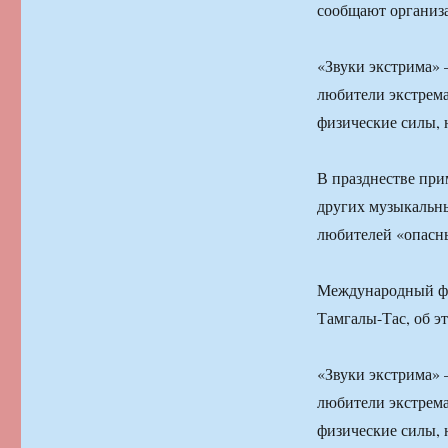
сообщают организ
«Звуки экстрима» 
любители экстрема
физические силы, 
В празднестве при
других музыкальны
любителей «опасны
Международный фес
Тамгалы-Тас, об э
«Звуки экстрима» 
любители экстрема
физические силы, 