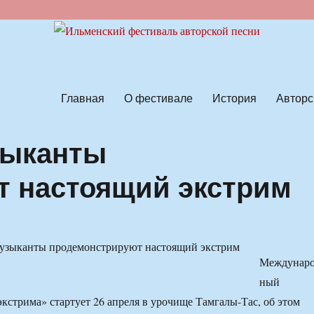
ской песни
Главная
О фестивале
История
Авторс
зыканты
т настоящий экстрим
Междунар
ный
экстрима» стартует 26 апреля в урочище Тамгалы-Тас, об этом