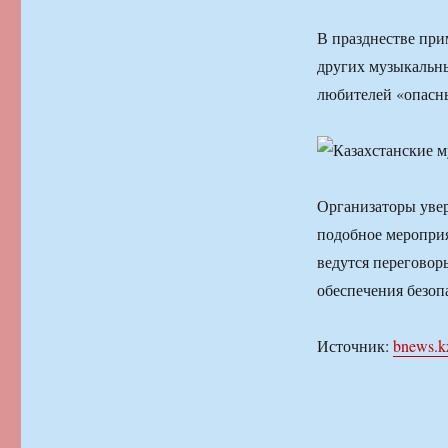
В празднестве при
других музыкальны
любителей «опасны
Организаторы увер
подобное мероприя
ведутся переговор
обеспечения безоп
Источник:
bnews.k