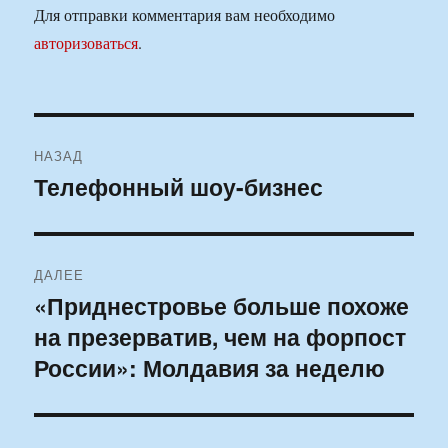
Для отправки комментария вам необходимо
авторизоваться
.
Навигация
НАЗАД
по
Телефонный шоу-бизнес
Предыдущая
запись:
записям
ДАЛЕЕ
«Приднестровье больше похоже
Следующая
на презерватив, чем на форпост
запись:
России»: Молдавия за неделю