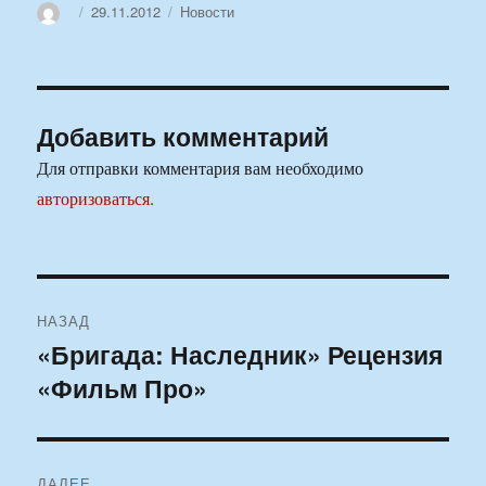
Автор
Опубликовано
Рубрики
29.11.2012
Новости
Добавить комментарий
Для отправки комментария вам необходимо
авторизоваться
.
Навигация
НАЗАД
по
«Бригада: Наследник» Рецензия
Предыдущая
«Фильм Про»
запись:
записям
ДАЛЕЕ