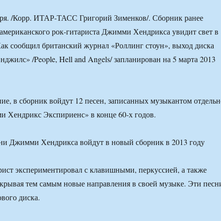
я. /Корр. ИТАР-ТАСС Григорий Зименков/. Сборник ранее
американского рок-гитариста Джимми Хендрикса увидит свет в
ак сообщил британский журнал «Роллинг стоун», выход диска
джилс» /People, Hell and Angels/ запланирован на 5 марта 2013
ние, в сборник войдут 12 песен, записанных музыкантом отдельн
 Хендрикс Экспириенс» в конце 60-х годов.
ист экспериментировал с клавишными, перкуссией, а также
ткрывая тем самым новые направления в своей музыке. Эти песн
ового диска.