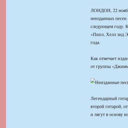
ЛОНДОН, 22 ноябр
неизданных песен 
следующем году. К
«Пипл, Хелл энд Эн
года.
Как отмечает изда
от группы «Джимми
Легендарный гитар
второй гитарой, о
и лягут в основу н