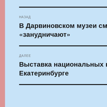
Навигация
НАЗАД
по
В Дарвиновском музеи с
Предыдущая
запись:
записям
«занудничают»
ДАЛЕЕ
Выставка национальных к
Следующая
запись:
Екатеринбурге