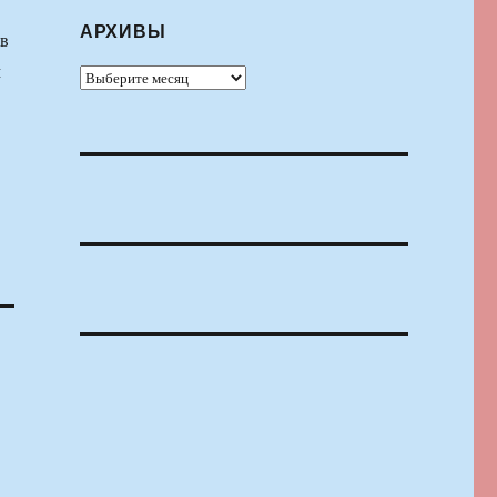
АРХИВЫ
 в
м
Архивы