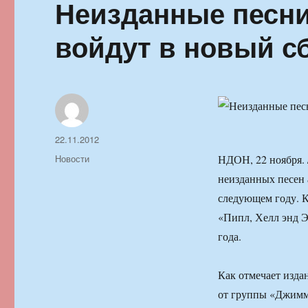
Неизданные песн
войдут в новый сб
Автор
Опубликовано
22.11.2012
Рубрики
Новости
НДОН, 22 ноября.
неизданных песен 
следующем году. К
«Пипл, Хелл энд Эн
года.
Как отмечает изда
от группы «Джимми