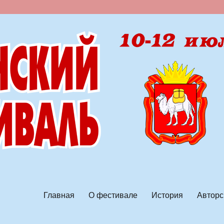
ской песни
Главная
О фестивале
История
Авторс