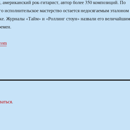
американский рок-гитарист, автор более 350 композиций. По
его исполнительское мастерство остается недосягаемым эталоном
ке. Журналы «Тайм» и «Роллинг стоун» назвали его величайши
ремен.
.com
ваться
.