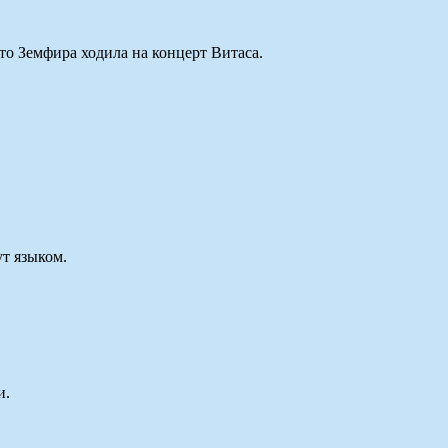
то Земфира ходила на концерт Витаса.
ут языком.
.
и.