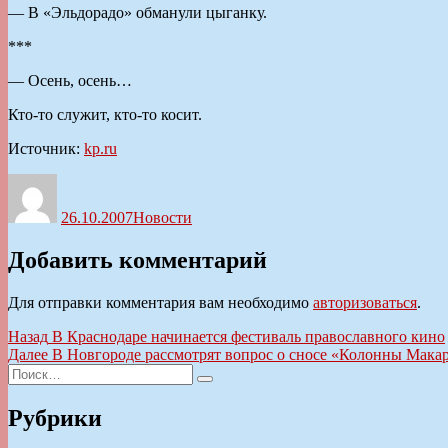
— В «Эльдорадо» обманули цыганку.
***
— Осень, осень…
Кто-то служит, кто-то косит.
Источник:
kp.ru
Автор
Опубликовано
Рубрики
26.10.2007
Новости
Добавить комментарий
Для отправки комментария вам необходимо
авторизоваться
.
Навигация
Предыдущая
Назад
В Краснодаре начинается фестиваль православного кино
запись:
Следующая
Далее
В Новгороде рассмотрят вопрос о сносе «Колонны Мака
по
Искать:
запись:
Поиск
записям
Рубрики