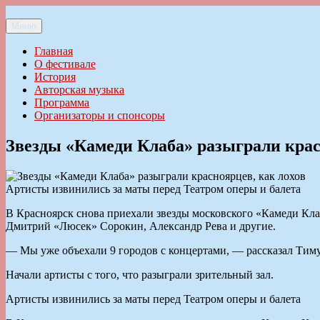
Перейти
к
Меню
Ильменский фестиваль авторской песни
содержимому
Главная
О фестивале
История
Авторская музыка
Программа
Организаторы и спонсоры
Звезды «Камеди Клаба» разыграли крас
Артисты извинились за маты перед Театром оперы и балета
В Красноярск снова приехали звезды московского «Камеди Кла
Дмитрий «Люсек» Сорокин, Александр Рева и другие.
— Мы уже объехали 9 городов с концертами, — рассказал Тиму
Начали артисты с того, что разыграли зрительный зал.
Артисты извинились за маты перед Театром оперы и балета