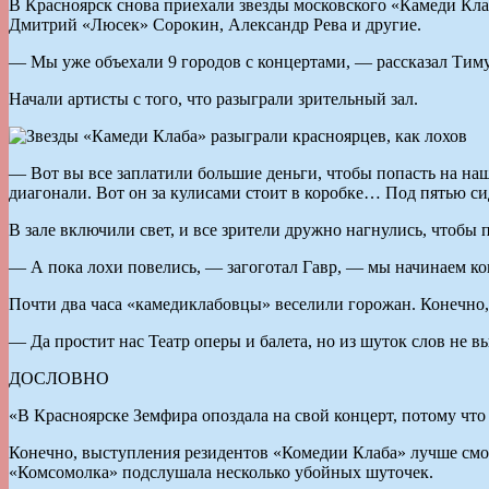
В Красноярск снова приехали звезды московского «Камеди Кла
Дмитрий «Люсек» Сорокин, Александр Рева и другие.
— Мы уже объехали 9 городов с концертами, — рассказал Тиму
Начали артисты с того, что разыграли зрительный зал.
— Вот вы все заплатили большие деньги, чтобы попасть на наш
диагонали. Вот он за кулисами стоит в коробке… Под пятью си
В зале включили свет, и все зрители дружно нагнулись, чтобы 
— А пока лохи повелись, — загоготал Гавр, — мы начинаем кон
Почти два часа «камедиклабовцы» веселили горожан. Конечно,
— Да простит нас Театр оперы и балета, но из шуток слов не 
ДОСЛОВНО
«В Красноярске Земфира опоздала на свой концерт, потому что
Конечно, выступления резидентов «Комедии Клаба» лучше смот
«Комсомолка» подслушала несколько убойных шуточек.