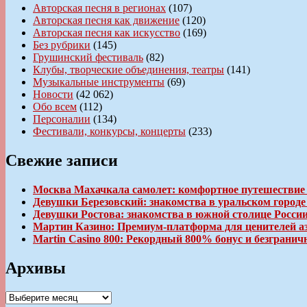
Авторская песня в регионах
(107)
Авторская песня как движение
(120)
Авторская песня как искусство
(169)
Без рубрики
(145)
Грушинский фестиваль
(82)
Клубы, творческие объединения, театры
(141)
Музыкальные инструменты
(69)
Новости
(42 062)
Обо всем
(112)
Персоналии
(134)
Фестивали, конкурсы, концерты
(233)
Свежие записи
Москва Махачкала самолет: комфортное путешествие
Девушки Березовский: знакомства в уральском город
Девушки Ростова: знакомства в южной столице Росси
Мартин Казино: Премиум-платформа для ценителей а
Martin Casino 800: Рекордный 800% бонус и безгран
Архивы
Архивы