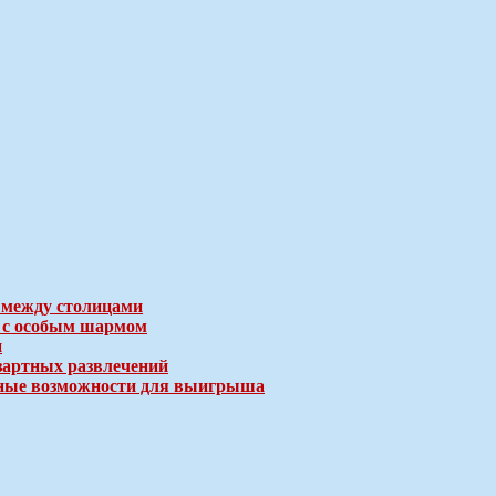
 между столицами
е с особым шармом
и
зартных развлечений
ичные возможности для выигрыша