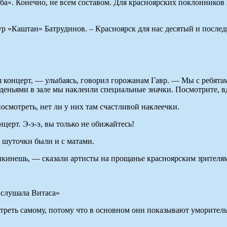
ба». Конечно, не всем составом. Для красноярских поклоннико
р «Каштан» Батрудинов. – Красноярск для нас десятый и послед
 концерт, — улыбаясь, говорил горожанам Гавр. — Мы с ребятам
деньями в зале мы наклеили специальные значки. Посмотрите, в
посмотреть, нет ли у них там счастливой наклеечки.
церт. Э-э-э, вы только не обижайтесь!
 шуточки были и с матами.
выкинешь, — сказали артисты на прощанье красноярским зрителя
 слушала Витаса»
реть самому, потому что в основном они показывают уморительн