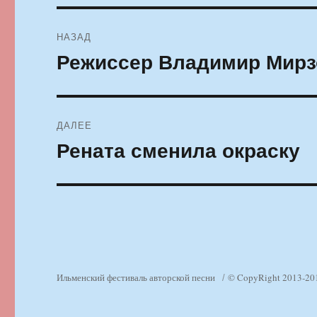
Навигация
НАЗАД
по
Режиссер Владимир Мирзо
Предыдущая
запись:
записям
ДАЛЕЕ
Рената сменила окраску
Следующая
запись:
Ильменский фестиваль авторской песни
© CopyRight 2013-20