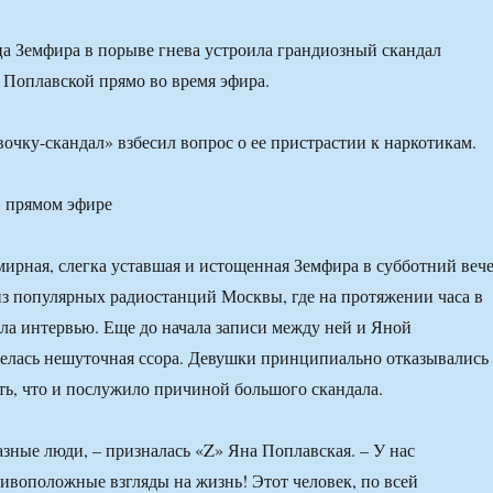
а Земфира в порыве гнева устроила грандиозный скандал
Поплавской прямо во время эфира.
вочку-скандал» взбесил вопрос о ее пристрастии к наркотикам.
мирная, слегка уставшая и истощенная Земфира в субботний веч
из популярных радиостанций Москвы, где на протяжении часа в
ла интервью. Еще до начала записи между ней и Яной
елась нешуточная ссора. Девушки принципиально отказывались
ть, что и послужило причиной большого скандала.
зные люди, – призналась «Z» Яна Поплавская. – У нас
ивоположные взгляды на жизнь! Этот человек, по всей