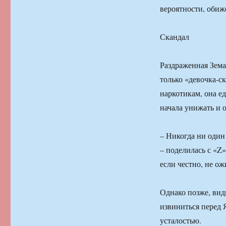
вероятности, обиже
Скандал
Раздраженная Зема
только «девочка-с
наркотикам, она е
начала унижать и 
– Никогда ни один 
– поделилась с «Z»
если честно, не ож
Однако позже, види
извиниться перед
усталостью.