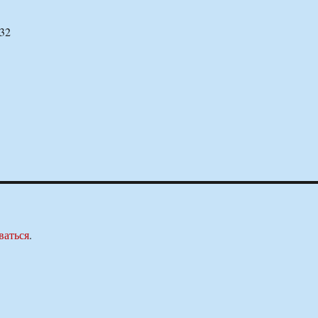
332
ваться
.