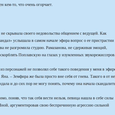
н кем-то, что очень огорчает.
 не скрывала своего недовольства общением с ведущей. Как
кандал» услышала в самом начале эфира вопрос о ее пристрастии
два не разгромила студию. Рамазанова, не сдерживая эмоций,
оскорблять Поплавскую на глазах у изумленных звукорежиссеров
из персонажей не позволял себе такого поведения у меня в эфир
 Яна. – Земфира же была просто вне себя от гнева. Такого я от не
идала и до сих пор не могу понять, почему она начала скандалить
мо, поняв, что так себя вести нельзя, певица нашла в себе силы
 Яной, аргументировав свою беспричинную агрессию сильной