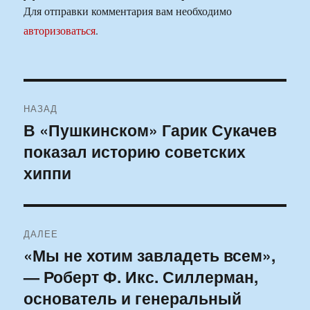
Для отправки комментария вам необходимо
авторизоваться
.
Навигация
НАЗАД
по
В «Пушкинском» Гарик Сукачев
Предыдущая
показал историю советских
запись:
записям
хиппи
ДАЛЕЕ
«Мы не хотим завладеть всем»,
Следующая
— Роберт Ф. Икс. Силлерман,
запись:
основатель и генеральный