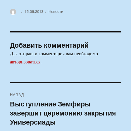
Автор
Опубликовано
Рубрики
15.06.2013
Новости
Добавить комментарий
Для отправки комментария вам необходимо
авторизоваться
.
Навигация
НАЗАД
по
Выступление Земфиры
Предыдущая
завершит церемонию закрытия
запись:
записям
Универсиады