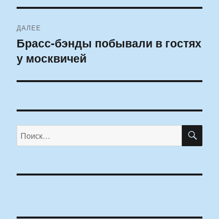
ДАЛЕЕ
Брасс-бэнды побывали в гостях
Следующая
у москвичей
запись:
ПО
Искать: