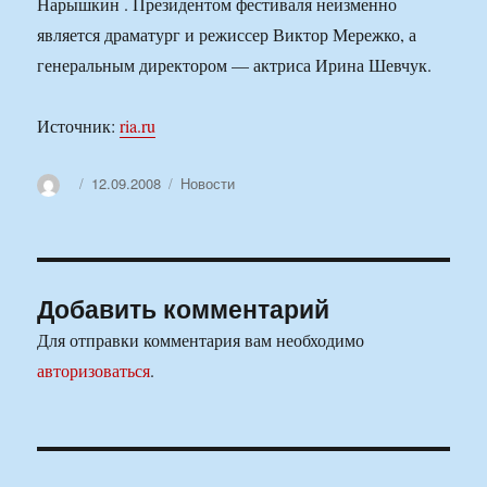
Нарышкин . Президентом фестиваля неизменно
является драматург и режиссер Виктор Мережко, а
генеральным директором — актриса Ирина Шевчук.
Источник:
ria.ru
Автор
Опубликовано
Рубрики
12.09.2008
Новости
Добавить комментарий
Для отправки комментария вам необходимо
авторизоваться
.
Навигация