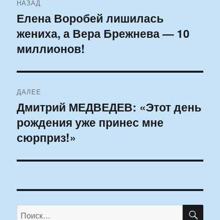
НАЗАД
по
Елена Воробей лишилась
Предыдущая
жениха, а Вера Брежнева — 10
запись:
записям
миллионов!
ДАЛЕЕ
Дмитрий МЕДВЕДЕВ: «Этот день
Следующая
рождения уже принес мне
запись:
сюрприз!»
ПО
Искать: