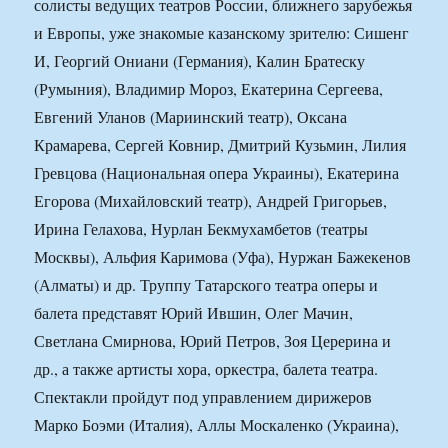
солисты ведущих театров России, ближнего зарубежья
и Европы, уже знакомые казанскому зрителю: Сишенг
И, Георгий Ониани (Германия), Калин Братеску
(Румыния), Владимир Мороз, Екатерина Сергеева,
Евгений Уланов (Мариинский театр), Оксана
Крамарева, Сергей Ковнир, Дмитрий Кузьмин, Лилия
Гревцова (Национальная опера Украины), Екатерина
Егорова (Михайловский театр), Андрей Григорьев,
Ирина Гелахова, Нурлан Бекмухамбетов (театры
Москвы), Альфия Каримова (Уфа), Нуржан Бажекенов
(Алматы) и др. Труппу Татарского театра оперы и
балета представят Юрий Ившин, Олег Мачин,
Светлана Смирнова, Юрий Петров, Зоя Церерина и
др., а также артисты хора, оркестра, балета театра.
Спектакли пройдут под управлением дирижеров
Марко Боэми (Италия), Аллы Москаленко (Украина),