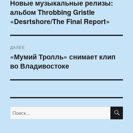
по
Новые музыкальные релизы:
Предыдущая
альбом Throbbing Gristle
запись:
записям
«Desrtshore/The Final Report»
ДАЛЕЕ
«Мумий Тролль» снимает клип
Следующая
во Владивостоке
запись:
ПО
Искать: