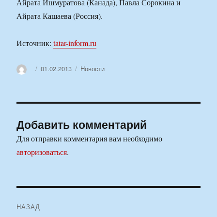
Айрата Ишмуратова (Канада), Павла Сорокина и
Айрата Кашаева (Россия).
Источник:
tatar-inform.ru
Автор
Опубликовано
Рубрики
01.02.2013
Новости
Добавить комментарий
Для отправки комментария вам необходимо
авторизоваться
.
Навигация
НАЗАД