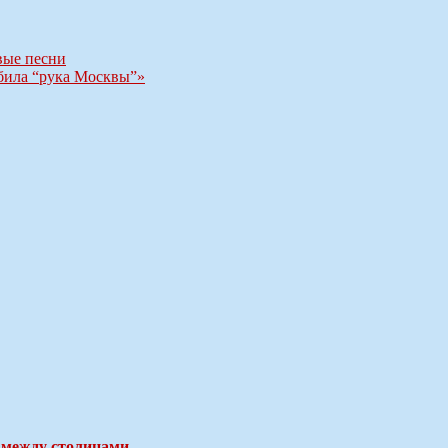
вые песни
убила “рука Москвы”»
 между столицами