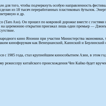
еную для того, чтобы подчеркнуть особую направленность фестив
сделан из 18 тысяч переработанных пластиковых бутылок. Энерг
ветряную и др.
 (Taro Aso). Он прошел по ковровой дорожке вместе с гостями 
ор на церемонию открытия приезжал лишь один премьер — Дзюнъи
сутствие.
ародного кино Японии при участии Министерства экономики, 
аким кинофорумам как Венецианский, Каннский и Берлинский фе
 с 1985 года, стал крупнейшим кинособытием Азии, в этом год
му режиссеру китайского происхождения Чен Кайко будет вруче