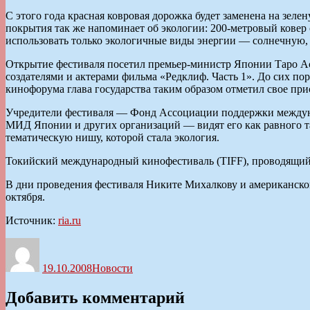
С этого года красная ковровая дорожка будет заменена на зел
покрытия так же напоминает об экологии: 200-метровый ковер 
использовать только экологичные виды энергии — солнечную, 
Открытие фестиваля посетил премьер-министр Японии Таро Асо
создателями и актерами фильма «Редклиф. Часть 1». До сих п
кинофорума глава государства таким образом отметил свое при
Учредители фестиваля — Фонд Ассоциации поддержки междун
МИД Японии и других организаций — видят его как равного т
тематическую нишу, которой стала экология.
Токийский международный кинофестиваль (TIFF), проводящийся
В дни проведения фестиваля Никите Михалкову и американско
октября.
Источник:
ria.ru
Автор
Опубликовано
Рубрики
19.10.2008
Новости
Добавить комментарий