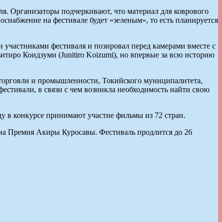
аля. Организаторы подчеркивают, что материал для коврового
оснабжение на фестивале будет «зеленым», то есть планируется
и участниками фестиваля и позировал перед камерами вместе с
тиро Коидзуми (Junitiro Koizumi), но впервые за всю историю
торговли и промышленности, Токийского муниципалитета,
стивали, в связи с чем возникла необходимость найти свою
у в конкурсе принимают участие фильмы из 72 стран.
на Премия Акиры Куросавы. Фестиваль продлится до 26