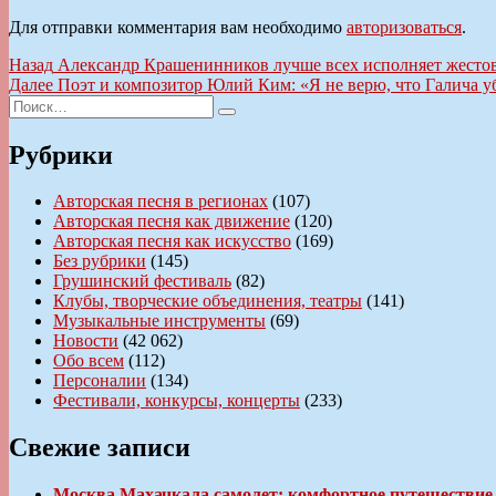
Для отправки комментария вам необходимо
авторизоваться
.
Навигация
Предыдущая
Назад
Александр Крашенинников лучше всех исполняет жесто
запись:
Следующая
Далее
Поэт и композитор Юлий Ким: «Я не верю, что Галича 
по
Искать:
запись:
Поиск
записям
Рубрики
Авторская песня в регионах
(107)
Авторская песня как движение
(120)
Авторская песня как искусство
(169)
Без рубрики
(145)
Грушинский фестиваль
(82)
Клубы, творческие объединения, театры
(141)
Музыкальные инструменты
(69)
Новости
(42 062)
Обо всем
(112)
Персоналии
(134)
Фестивали, конкурсы, концерты
(233)
Свежие записи
Москва Махачкала самолет: комфортное путешествие