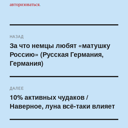
авторизоваться
.
Навигация
НАЗАД
по
За что немцы любят «матушку
Предыдущая
Россию» (Русская Германия,
запись:
записям
Германия)
ДАЛЕЕ
10% активных чудаков /
Следующая
Наверное, луна всё-таки влияет
запись: