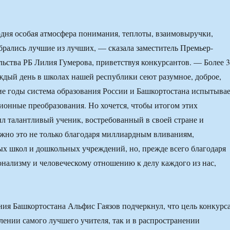
одня особая атмосфера понимания, теплоты, взаимовыручки,
обрались лучшие из лучших, — сказала заместитель Премьер-
ьства РБ Лилия Гумерова, приветствуя конкурсантов. — Более 
ждый день в школах нашей республики сеют разумное, доброе,
ие годы система образования России и Башкортостана испытыва
онные преобразования. Но хочется, чтобы итогом этих
л талантливый ученик, востребованный в своей стране и
жно это не только благодаря миллиардным вливаниям,
ых школ и дошкольных учреждений, но, прежде всего благодаря
онализму и человеческому отношению к делу каждого из нас,
ия Башкортостана Альфис Гаязов подчеркнул, что цель конкурс
влении самого лучшего учителя, так и в распространении