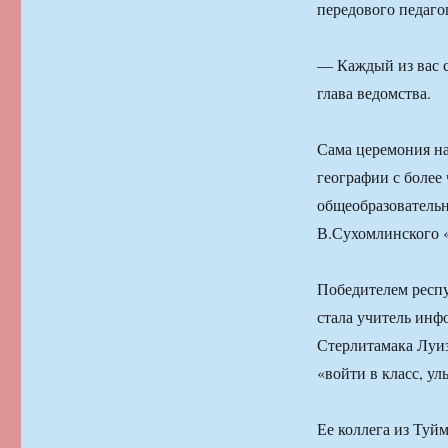
передового педаго
— Каждый из вас с
глава ведомства.
Сама церемония на
географии с более
общеобразовательн
В.Сухомлинского «
Победителем респу
стала учитель инф
Стерлитамака Луиз
«войти в класс, у
Ее коллега из Ту