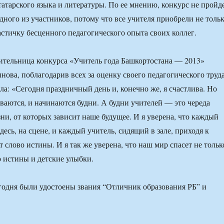
атарского языка и литературы. По ее мнению, конкурс не пройд
дного из участников, потому что все учителя приобрели не толь
астичку бесценного педагогического опыта своих коллег.
ительница конкурса «Учитель года Башкортостана — 2013»
ова, поблагодарив всех за оценку своего педагогического труд
ла: «Сегодня праздничный день и, конечно же, я счастлива. Но
ваются, и начинаются будни. А будни учителей — это череда
ни, от которых зависит наше будущее. И я уверена, что каждый
десь, на сцене, и каждый учитель, сидящий в зале, приходя к
ет слово истины. И я так же уверена, что наш мир спасет не тольк
о истины и детские улыбки.
годня были удостоены звания “Отличник образования РБ” и