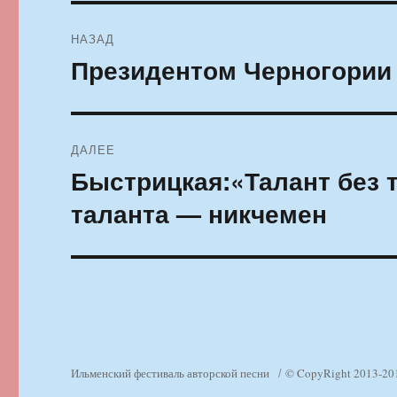
Навигация
НАЗАД
по
Президентом Черногории
Предыдущая
запись:
записям
ДАЛЕЕ
Быстрицкая:«Талант без т
Следующая
запись:
таланта — никчемен
Ильменский фестиваль авторской песни
© CopyRight 2013-20