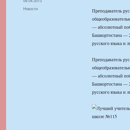
Автор
Опубликовано
09.04.2013
Рубрики
Новости
Преподаватель рус
общеобразователь
— абсолютный поб
Башкортостана — 2
русского языка и 
Преподаватель рус
общеобразователь
— абсолютный поб
Башкортостана — 2
русского языка и 