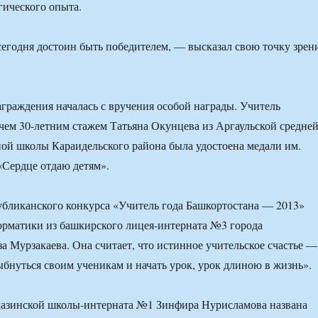
гического опыта.
егодня достоин быть победителем, — высказал свою точку зрен
граждения началась с вручения особой награды. Учитель
 чем 30-летним стажем Татьяна Окунцева из Аргаульской средне
ой школы Караидельского района была удостоена медали им.
Сердце отдаю детям».
бликанского конкурса «Учитель года Башкортостана — 2013»
орматики из башкирского лицея-интерната №3 города
а Мурзакаева. Она считает, что истинное учительское счастье —
лыбнуться своим ученикам и начать урок, урок длиною в жизнь».
ймазинской школы-интерната №1 Зинфира Нурисламова названа