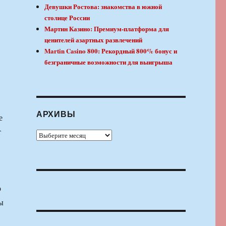
Девушки Ростова: знакомства в южной
столице России
Мартин Казино: Премиум-платформа для
ценителей азартных развлечений
Martin Casino 800: Рекордный 800% бонус и
безграничные возможности для выигрыша
АРХИВЫ
е
т
Архивы
о
ы