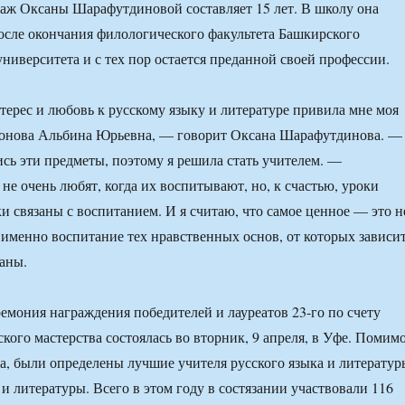
аж Оксаны Шарафутдиновой составляет 15 лет. В школу она
осле окончания филологического факультета Башкирского
университета и с тех пор остается преданной своей профессии.
терес и любовь к русскому языку и литературе привила мне моя
онова Альбина Юрьевна, — говорит Оксана Шарафутдинова. —
сь эти предметы, поэтому я решила стать учителем. —
не очень любят, когда их воспитывают, но, к счастью, уроки
ки связаны с воспитанием. И я считаю, что самое ценное — это н
а именно воспитание тех нравственных основ, от которых зависи
аны.
емония награждения победителей и лауреатов 23-го по счету
кого мастерства состоялась во вторник, 9 апреля, в Уфе. Помим
а, были определены лучшие учителя русского языка и литератур
 и литературы. Всего в этом году в состязании участвовали 116