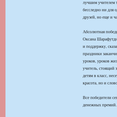
лучшим учителем т
бесследно ни для о
друзей, но еще и ч
Абсолютная побед
Оксана Шарафутдин
и поддержку, сказа
праздники заканчи
уроков, уроков жиз
учитель, стоящий з
детям в класс, нес
красота, но и слов
Все победители се
денежных премий.