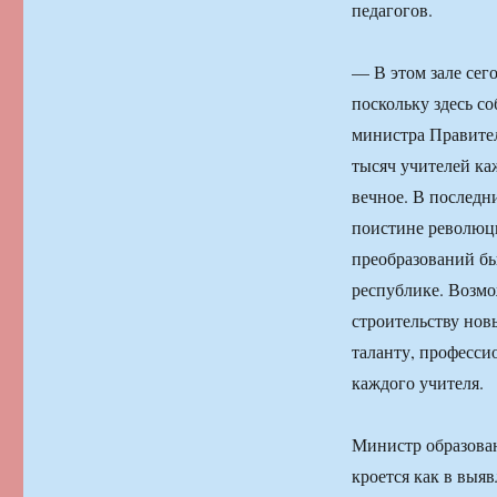
педагогов.
— В этом зале сег
поскольку здесь с
министра Правител
тысяч учителей ка
вечное. В последн
поистине революци
преобразований бы
республике. Возмо
строительству нов
таланту, професси
каждого учителя.
Министр образован
кроется как в выя