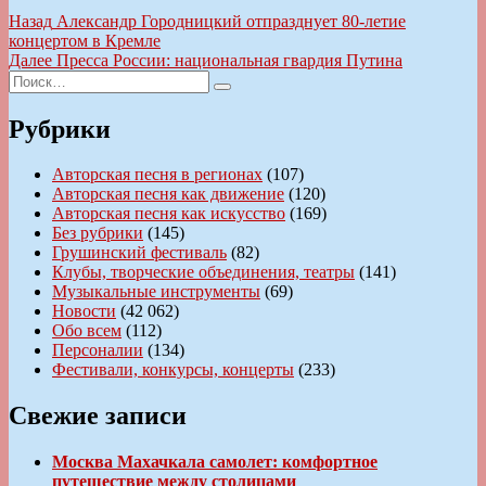
Навигация
Предыдущая
Назад
Александр Городницкий отпразднует 80-летие
запись:
концертом в Кремле
по
Следующая
Далее
Пресса России: национальная гвардия Путина
записям
Искать:
запись:
Поиск
Рубрики
Авторская песня в регионах
(107)
Авторская песня как движение
(120)
Авторская песня как искусство
(169)
Без рубрики
(145)
Грушинский фестиваль
(82)
Клубы, творческие объединения, театры
(141)
Музыкальные инструменты
(69)
Новости
(42 062)
Обо всем
(112)
Персоналии
(134)
Фестивали, конкурсы, концерты
(233)
Свежие записи
Москва Махачкала самолет: комфортное
путешествие между столицами