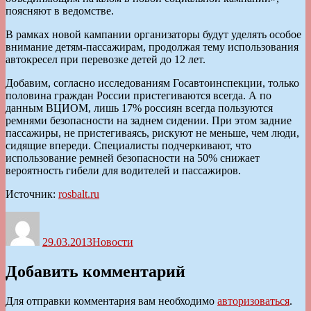
поясняют в ведомстве.
В рамках новой кампании организаторы будут уделять особое
внимание детям-пассажирам, продолжая тему использования
автокресел при перевозке детей до 12 лет.
Добавим, согласно исследованиям Госавтоинспекции, только
половина граждан России пристегиваются всегда. А по
данным ВЦИОМ, лишь 17% россиян всегда пользуются
ремнями безопасности на заднем сидении. При этом задние
пассажиры, не пристегиваясь, рискуют не меньше, чем люди,
сидящие впереди. Специалисты подчеркивают, что
использование ремней безопасности на 50% снижает
вероятность гибели для водителей и пассажиров.
Источник:
rosbalt.ru
Автор
Опубликовано
Рубрики
29.03.2013
Новости
Добавить комментарий
Для отправки комментария вам необходимо
авторизоваться
.