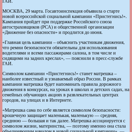
ГАИ.
МОСКВА, 29 марта. Госавтоинспекция объявила о старте
новой всероссийской социальной кампании «Пристегнись!».
Кампания пройдет при поддержке Российского союза
автостраховщиков (РСА) и общественной организации
«Движение без опасности» и продлится до июня.
«Главная цель кампании – объяснить участникам движения,
что ремни безопасности обязательны для использования
водителями и всеми пассажирами салона, в том числе и
сидящими на задних креслах», — пояснили в пресс-службе
ГАИ.
Символом кампании «Пристегнись!» станет матрешка –
наиболее известный и узнаваемый образ России. В рамках
кампании матрешка будет напоминать правила дорожного
движения в конкурсах, на уроках в школах и детских садах, на
семейных обучающих акциях в развлекательных центрах
городов, на улицах и в Интернете.
«Матрешка сама по себе является символом безопасности:
крошечную защищает маленькая, маленькую — средняя,
среднюю — большая и так далее. Матрешка ассоциируется с
символом жизни, материнства, — поэтому именно она стала
объединяющим началом в новой социальной кампании», —