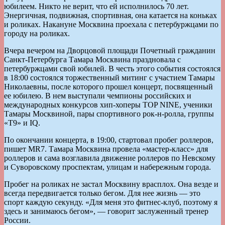
юбилеем. Никто не верит, что ей исполнилось 70 лет.
Энергичная, подвижная, спортивная, она катается на коньках
и роликах. Накануне Москвина проехала с петербуржцами по
городу на роликах.
Вчера вечером на Дворцовой площади Почетный гражданин
Санкт-Петербурга Тамара Москвина праздновала с
петербуржцами свой юбилей. В честь этого события состоялся
в 18:00 состоялся торжественный митинг с участием Тамары
Николаевны, после которого прошел концерт, посвященный
ее юбилею. В нем выступали чемпионы российских и
международных конкурсов хип-хоперы TOP NINE, ученики
Тамары Москвиной, пары спортивного рок-н-ролла, группы
«Т9» и IQ.
По окончании концерта, в 19:00, стартовал пробег роллеров,
пишет MR7. Тамара Москвина провела «мастер-класс» для
роллеров и сама возглавила движение роллеров по Невскому
и Суворовскому проспектам, улицам и набережным города.
Пробег на роликах не застал Москвину врасплох. Она везде и
всегда передвигается только бегом. Для нее жизнь — это
спорт каждую секунду. «Для меня это фитнес-клуб, поэтому я
здесь и занимаюсь бегом», — говорит заслуженный тренер
России.