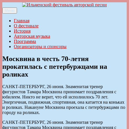
Перейти
к
Меню
Ильменский фестиваль авторской песни
содержимому
Главная
О фестивале
История
Авторская музыка
Программа
Организаторы и спонсоры
Москвина в честь 70-летия
прокатилась с петербуржцами на
роликах
САНКТ-ПЕТЕРБУРГ, 26 июня. Знаменитая тренер
фигуристов Тамара Москвина принимает поздравления с
юбилеем. Никто не верит, что ей исполнилось 70 лет.
Энергичная, подвижная, спортивная, она катается на коньках
и роликах. Накануне Москвина проехала с петербуржцами по
городу на роликах.
САНКТ-ПЕТЕРБУРГ, 26 июня. Знаменитая тренер
фигуристов Тамара Москвина принимает поздравления с