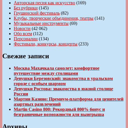
Авторская песня как искусство
(169)
Без рубрики
(145)
Грушинский фестиваль
(82)
Клубы, творческие объединения, театры
(141)
Музыкальные инструменты
(69)
Новости
(42 062)
Обо всем
(112)
Персоналии
(134)
Фестивали, конкурсы, концерты
(233)
Свежие записи
Москва Махачкала самолет: комфортное
путешествие между столицами
Девушки Березовский: знакомства в уральском
городе с особым шармом
Девушки Ростова: знакомства в южной столице
России
Мартин Казино: Премиум-платформа для ценителей
азартных развлечений
Martin Casino 800: Рекордный 800% бонус и
безграничные возможности для выигрыша
Архивы