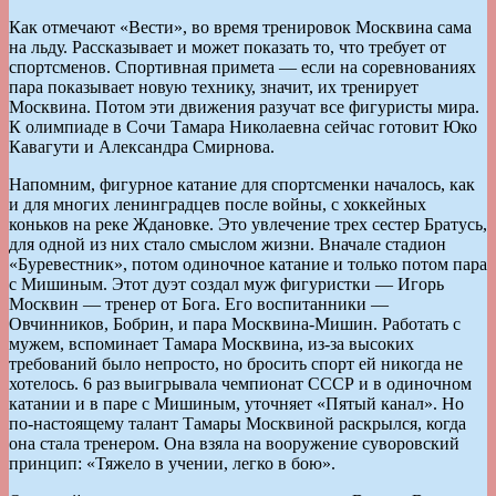
Как отмечают «Вести», во время тренировок Москвина сама
на льду. Рассказывает и может показать то, что требует от
спортсменов. Спортивная примета — если на соревнованиях
пара показывает новую технику, значит, их тренирует
Москвина. Потом эти движения разучат все фигуристы мира.
К олимпиаде в Сочи Тамара Николаевна сейчас готовит Юко
Кавагути и Александра Смирнова.
Напомним, фигурное катание для спортсменки началось, как
и для многих ленинградцев после войны, с хоккейных
коньков на реке Ждановке. Это увлечение трех сестер Братусь,
для одной из них стало смыслом жизни. Вначале стадион
«Буревестник», потом одиночное катание и только потом пара
с Мишиным. Этот дуэт создал муж фигуристки — Игорь
Москвин — тренер от Бога. Его воспитанники —
Овчинников, Бобрин, и пара Москвина-Мишин. Работать с
мужем, вспоминает Тамара Москвина, из-за высоких
требований было непросто, но бросить спорт ей никогда не
хотелось. 6 раз выигрывала чемпионат СССР и в одиночном
катании и в паре с Мишиным, уточняет «Пятый канал». Но
по-настоящему талант Тамары Москвиной раскрылся, когда
она стала тренером. Она взяла на вооружение суворовский
принцип: «Тяжело в учении, легко в бою».