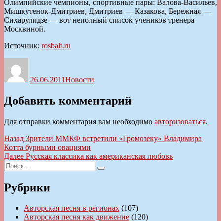
Олимпийские чемпионы, спортивные пары: Валова-Васильев,
Мишкутенок-Дмитриев, Дмитриев — Казакова, Бережная —
Сихарулидзе — вот неполный список учеников тренера
Москвиной.
Источник:
rosbalt.ru
Автор
Опубликовано
Рубрики
26.06.2011
Новости
Добавить комментарий
Для отправки комментария вам необходимо
авторизоваться
.
Навигация
Предыдущая
Назад
Зрители ММКФ встретили «Громозеку» Владимира
запись:
Котта бурными овациями
по
Следующая
Далее
Русская классика как американская любовь
записям
Искать:
запись:
Поиск
Рубрики
Авторская песня в регионах
(107)
Авторская песня как движение
(120)