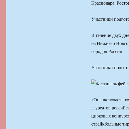
Краснодара, Росто
Участники подгото
В течение двух дн
из Нижнего Новгор
городов России.
Участники подгото
«Она включает шоу
лауреатов российс
цирковых конкурсо
страйкбольные тир