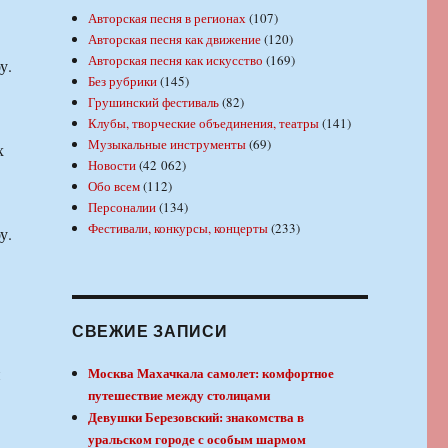
Авторская песня в регионах
(107)
Авторская песня как движение
(120)
Авторская песня как искусство
(169)
у.
Без рубрики
(145)
Грушинский фестиваль
(82)
Клубы, творческие объединения, театры
(141)
Музыкальные инструменты
(69)
х
Новости
(42 062)
Обо всем
(112)
Персоналии
(134)
Фестивали, конкурсы, концерты
(233)
у.
СВЕЖИЕ ЗАПИСИ
и
Москва Махачкала самолет: комфортное
путешествие между столицами
Девушки Березовский: знакомства в
уральском городе с особым шармом