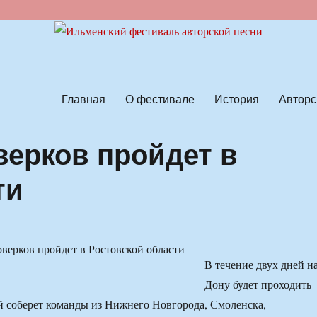
ской песни
Главная
О фестивале
История
Авторс
ерков пройдет в
ти
В течение двух дней н
Дону будет проходить
й соберет команды из Нижнего Новгорода, Смоленска,