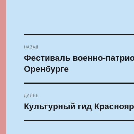
Навигация
НАЗАД
по
Фестиваль военно-патрио
Предыдущая
запись:
записям
Оренбурге
ДАЛЕЕ
Культурный гид Красноярс
Следующая
запись: