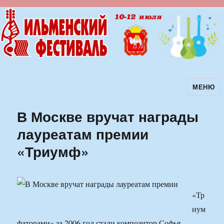
МЕНЮ
Ильменский фестиваль авторской
песни
В Москве вручат награды
лауреатам премии
«Триумф»
«Тр
иум
фаторами» за 2006 год стали композитор Софья