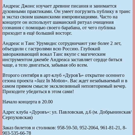
Андреас Джонс изучает древние писания и занимается
духовными практиками. Он умеет погрузить публику в транс
и экстаз своим шаманскими импровизациями. Часто на
концерте он использует шаманский ритуал очищения
сознания с помощью своего барабана, от чего публика
приходит в ещё больший восторг.
Андреас и Таис Урумидис сотрудничают уже более 2 лет,
объездили с гастролями всю Россию. Глубокий
завораживающий вокал Таис вкупе с магическим
инструментом джембе Андреаса заставляет сердце биться
чаще, а тело двигаться, забывая обо всем.
Второго сентября в арт-клуб «ДуровЪ» открытие осеннего
сезона проекта «Jazz In Motion». Вас ждет незабываемый и в
самом прямом смысле эксклюзивный неповторимый вечер.
Приходите убедиться в этом сами!
Начало концерта в 20.00
Адрес клуба «Дуровъ»: ул. Павловская, д.6 (м. Добрынинская/
Серпуховская)
Заказ билетов и столиков: 958-59-50, 952-2064, 961-81-21, 8-
903-535-66-78