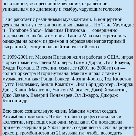
позитивное, экспрессивное звучание, окрашенное
уникальным по диапазону и тембру, чарующим голосом».
Таис работает с различными музыкантами. В концертной
деятельности у нее три основных команды. Но Таис Урумидис
и «Trombone Show» Максима Пиганова — совершенно
отдельная волшебная история. Таис и Максим встретились
однажды на одном из джемов и образовали неповторимый
сыгранный, эмоциональный творческий союз.
С 1999-2001 гг. Максим Пиганов жил и работал в США, играл
с оркестрами им. Глена Миллера, Томми Дорси, Лэса Брауна,
Вудди Германа. В течении семи лет (2001 по 2008гг.) он —
солист оркестра Игоря Бутмана. Максим играл с такими
музыкантами как: Рэнди Бэккер, Фрэнк Фостер, Тэд Кюрстон,
Туттс Тиллеманс, Билли Компбэм, Диди Бриджуотер, Джордж
Дюк, Кэвин Махагони, Уинтон Марсалес, Джеф Хэмилтон,
Джо Лавано, Валерий Понамарев, Эл Джарро, Джордж
Бэнсон и др.
Всю свою сознательную жизнь Максим мечтал создать
Ансамбль тромбонов. Чтобы это был профессиональный
коллектив, играющих как один музыкант. Он последовал
примеру американца Урби Грина, создавшего у себя на родине
оркестр тромбонистов из 21 музыканта, чтобы возродить