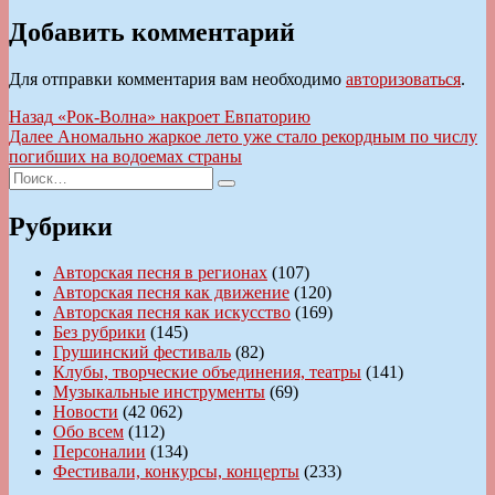
Добавить комментарий
Для отправки комментария вам необходимо
авторизоваться
.
Навигация
Предыдущая
Назад
«Рок-Волна» накроет Евпаторию
запись:
Следующая
Далее
Аномально жаркое лето уже стало рекордным по числу
по
запись:
погибших на водоемах страны
записям
Искать:
Поиск
Рубрики
Авторская песня в регионах
(107)
Авторская песня как движение
(120)
Авторская песня как искусство
(169)
Без рубрики
(145)
Грушинский фестиваль
(82)
Клубы, творческие объединения, театры
(141)
Музыкальные инструменты
(69)
Новости
(42 062)
Обо всем
(112)
Персоналии
(134)
Фестивали, конкурсы, концерты
(233)