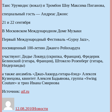
Таис Урумидис (вокал) и Тромбон Шоу Максима Пиганова,
специальный гость — Андреас Джонс
21 и 22 сентября
В Московском Международном Доме Музыки
Первый Международный Фестиваль «Gypsy Jazz»,
посвященный 100-летию Джанго Рейнхардта
участвуют: Дидье Локвуд (скрипка, Франция), Фредерик
Белинский (гитара, Франция), Штокело Розенберг (гитара,
Нидерланды)
а также ансамбль «Джаз-Аккорд-гитара-бэнд» Алексея
Кузнецова, квинтет Алексея Бадьянова, группа «Swing
Couture» и трио Ивана Смирнова
Источник:
aif.ru
Автор
Опубликовано
Рубрики
12.08.2010
Новости