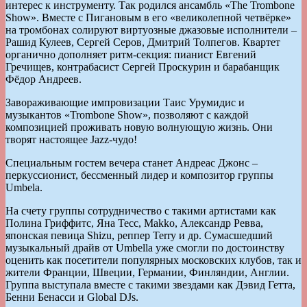
интерес к инструменту. Так родился ансамбль «The Trombone
Show». Вместе с Пигановым в его «великолепной четвёрке»
на тромбонах солируют виртуозные джазовые исполнители –
Рашид Кулеев, Сергей Серов, Дмитрий Толпегов. Квартет
органично дополняет ритм-секция: пианист Евгений
Гречищев, контрабасист Сергей Проскурин и барабанщик
Фёдор Андреев.
Завораживающие импровизации Таис Урумидис и
музыкантов «Trombone Show», позволяют с каждой
композицией проживать новую волнующую жизнь. Они
творят настоящее Jazz-чудо!
Специальным гостем вечера станет Андреас Джонс –
перкуссионист, бессменный лидер и композитор группы
Umbela.
На счету группы сотрудничество с такими артистами как
Полина Гриффитс, Яна Тесс, Makko, Александр Ревва,
японская певица Shizu, реппер Terry и др. Сумасшедший
музыкальный драйв от Umbella уже смогли по достоинству
оценить как посетители популярных московских клубов, так и
жители Франции, Швеции, Германии, Финляндии, Англии.
Группа выступала вместе с такими звездами как Дэвид Гетта,
Бенни Бенасси и Global DJs.