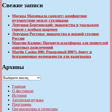
Свежие записи
Москва Махачкала самолет: комфортное
путешествие между столицами
Девушки Березовский: знакомства в уральском
городе с особым шармом
Девушки Ростова: знакомства в южной столице
России
Мартин Казино: Премиум-платформа для ценителей
азартных развлечений
Martin Casino 800: Рекордный 800% бонус и
безграничные возможности для выигрыша
Архивы
Архивы
Главная
О фестивале
История
Авторская музыка
Программа
Организаторы и спонсоры