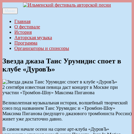
Перейти
к
Меню
Ильменский фестиваль авторской песни
содержимому
Главная
О фестивале
История
Авторская музыка
Программа
Организаторы и спонсоры
Звезда джаза Таис Урумидис споет в
клубе «ДуровЪ»
2 сентября известная певица даст концерт в Москве при
участии «Тромбон-Шоу» Максима Пиганова
Великолепная музыкальная история, волшебный творческий
союз под названием Таис Урумидис и «Тромбон-Шоу»
Максима Пиганова (ведущего джазового тромбониста России)
живет уже достаточно давно.
В самом начале осени на сцене арт-клуба «ДуровЪ»