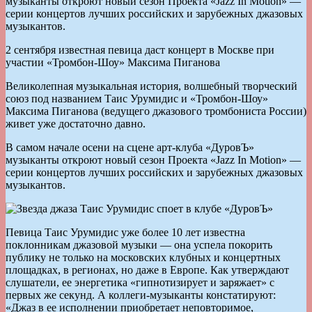
музыканты откроют новый сезон Проекта «Jazz In Motion» —
серии концертов лучших российских и зарубежных джазовых
музыкантов.
2 сентября известная певица даст концерт в Москве при
участии «Тромбон-Шоу» Максима Пиганова
Великолепная музыкальная история, волшебный творческий
союз под названием Таис Урумидис и «Тромбон-Шоу»
Максима Пиганова (ведущего джазового тромбониста России)
живет уже достаточно давно.
В самом начале осени на сцене арт-клуба «ДуровЪ»
музыканты откроют новый сезон Проекта «Jazz In Motion» —
серии концертов лучших российских и зарубежных джазовых
музыкантов.
Певица Таис Урумидис уже более 10 лет известна
поклонникам джазовой музыки — она успела покорить
публику не только на московских клубных и концертных
площадках, в регионах, но даже в Европе. Как утверждают
слушатели, ее энергетика «гипнотизирует и заряжает» с
первых же секунд. А коллеги-музыканты констатируют:
«Джаз в ее исполнении приобретает неповторимое,