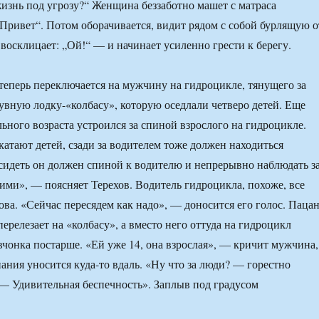
жизнь под угрозу?“ Женщина беззаботно машет с матраса
„Привет“. Потом оборачивается, видит рядом с собой бурлящую о
 восклицает: „Ой!“ — и начинает усиленно грести к берегу.
еперь переключается на мужчину на гидроцикле, тянущего за
дувную лодку-«колбасу», которую оседлали четверо детей. Еще
ьного возраста устроился за спиной взрослого на гидроцикле.
катают детей, сзади за водителем тоже должен находиться
сидеть он должен спиной к водителю и непрерывно наблюдать з
ми», — поясняет Терехов. Водитель гидроцикла, похоже, все
ова. «Сейчас пересядем как надо», — доносится его голос. Паца
перелезает на «колбасу», а вместо него оттуда на гидроцикл
вчонка постарше. «Ей уже 14, она взрослая», — кричит мужчина,
пания уносится куда-то вдаль. «Ну что за люди? — горестно
 — Удивительная беспечность». Заплыв под градусом