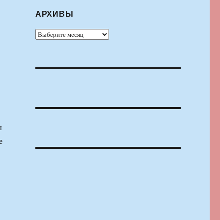
АРХИВЫ
Архивы
ы
е