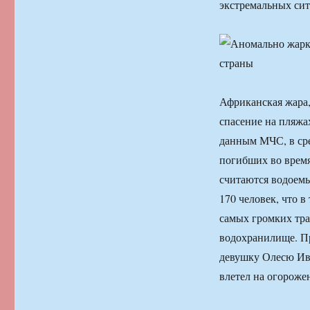
экстремальных сит
Африканская жара
спасение на пляжа
данным МЧС, в сре
погибших во врем
считаются водоемы
170 человек, что в
самых громких тр
водохранилище. П
девушку Олесю Ива
влетел на огороже