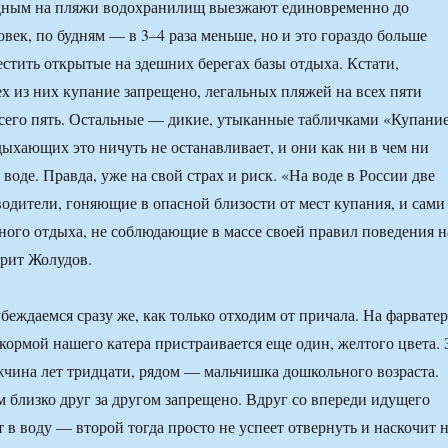
дным на пляжи водохранилищ выезжают единовременно до
век, по будням — в 3–4 раза меньше, но и это гораздо больше
естить открытые на здешних берегах базы отдыха. Кстати,
ех из них купание запрещено, легальных пляжей на всех пяти
сего пять. Остальные — дикие, утыканные табличками «Купани
дыхающих это ничуть не останавливает, и они как ни в чем ни
воде. Правда, уже на свой страх и риск. «На воде в России две
водители, гоняющие в опасной близости от мест купания, и сами
ого отдыха, не соблюдающие в массе своей правил поведения н
рит Жолудов.
беждаемся сразу же, как только отходим от причала. На фарватер
кормой нашего катера пристраивается еще один, желтого цвета. 
чина лет тридцати, рядом — мальчишка дошкольного возраста.
м близко друг за другом запрещено. Вдруг со впереди идущего
т в воду — второй тогда просто не успеет отвернуть и наскочит 