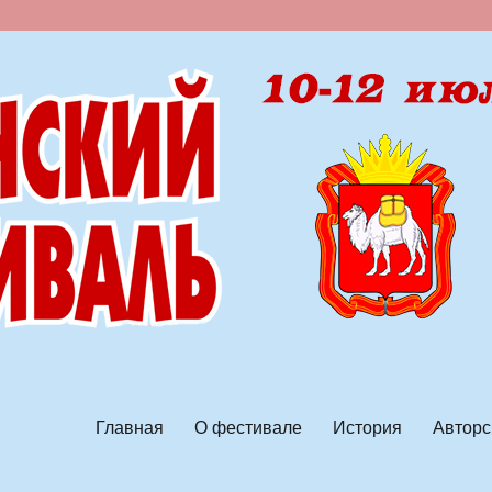
ской песни
Главная
О фестивале
История
Авторс