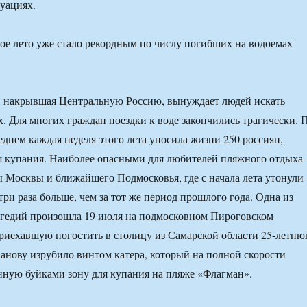
уациях.
, накрывшая Центральную Россию, вынуждает людей искать
х. Для многих граждан поездки к воде закончились трагически. 
днем каждая неделя этого лета уносила жизни 250 россиян,
я купания. Наиболее опасными для любителей пляжного отдыха
 Москвы и ближайшего Подмосковья, где с начала лета утонули
 три раза больше, чем за тот же период прошлого года. Одна из
агедий произошла 19 июля на подмосковном Пироговском
риехавшую погостить в столицу из Самарской области 25-летн
нову изрубило винтом катера, который на полной скорости
нную буйками зону для купания на пляже «Флагман».