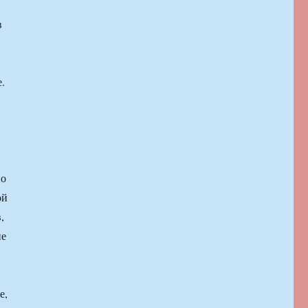
в
.
но
ой
,
ие
е,