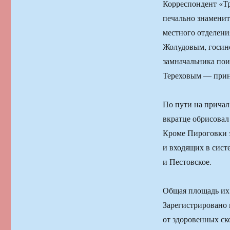
Корреспондент «Тр
печально знамени
местного отделен
Жолудовым, госин
замначальника по
Тереховым — приня
По пути на причал
вкратце обрисова
Кроме Пироговки э
и входящих в сист
и Пестовское.
Общая площадь их
Зарегистрировано 
от здоровенных с