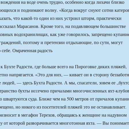
вождения на воде очень трудно, особенно когда лихачи близко
ающихся и поднимают волну. «Когда вокруг снуют сотни катеро
азать, что какой-то один из них устроил шторм, практически
ссказал Марасанов. Кроме того, на подавляющем большинстве
овных водохранилищах, как уже говорилось, запрещено купание
раждений, поэтому и претензии отдыхающие, по сути, могут
 себе. Омраченная радость
 Бухте Радости, где больше всего на Пироговке диких пляжей,
тно напрягается. «Это для них, — кивает он в сторону беззабот
 людей, — здесь Бухта Радости. А мы, спасатели, зовем ее „бухт
странство бухты иссечено причалами многочисленных яхт-клубов
ло швартуются суда. Ближе чем на 500 метров от причалов купан
рещено, но никого из посетителей пляжей это не останавливает.
износит в мегафон Терехов, обращаясь к женщине на надувном
ку от которой разворачивается многотонная яхта. — Вы понимает