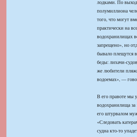
лодками. По выхо
полумиллиона чело
того, что могут вм
практически на вс
водохранилищах в
запрещено», но от
бывало плещутся в 
беды: лихачи-судо
же любители пляжн
водоемах», — гово
В его правоте мы у
водохранилища за 
его штурвалом муж
«Следовать катера
судна кто-то упаде