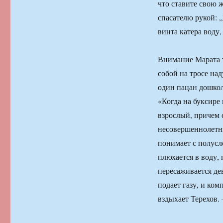
что ставите свою 
спасателю рукой: 
винта катера воду,
Внимание Марата т
собой на тросе на
один пацан дошкол
«Когда на буксире 
взрослый, причем 
несовершеннолетни
понимает с полусл
плюхается в воду, 
пересаживается де
подает газу, и ком
вздыхает Терехов.