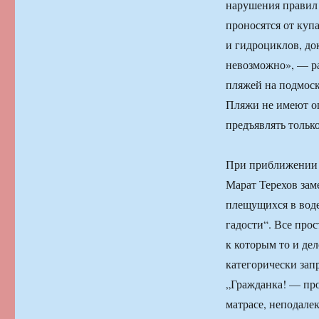
нарушения правил 
проносятся от куп
и гидроциклов, док
невозможно», — ра
пляжей на подмоск
Пляжи не имеют ог
предъявлять только
При приближении к
Марат Терехов заме
плещущихся в воде
гадости“. Все про
к которым то и де
категорически зап
„Гражданка! — про
матрасе, неподале