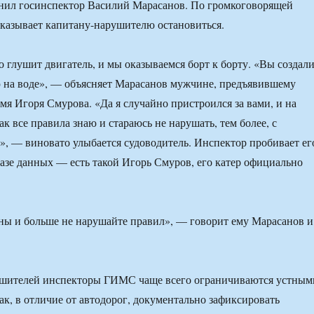
снил госинспектор Василий Марасанов. По громкоговорящей
казывает капитану-нарушителю остановиться.
о глушит двигатель, и мы оказываемся борт к борту. «Вы создал
 на воде», — объясняет Марасанов мужчине, предъявившему
имя Игоря Смурова. «Да я случайно пристроился за вами, и на
так все правила знаю и стараюсь не нарушать, тем более, с
, — виновато улыбается судоводитель. Инспектор пробивает ег
базе данных — есть такой Игорь Смуров, его катер официально
ны и больше не нарушайте правил», — говорит ему Марасанов и
.
шителей инспекторы ГИМС чаще всего ограничиваются устным
ак, в отличие от автодорог, документально зафиксировать