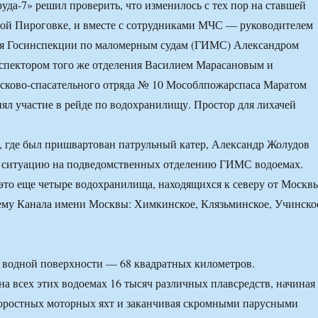
уда-7» решил проверить, что изменилось с тех пор на ставшей
той Пироговке, и вместе с сотрудниками МЧС — руководителем
ия Госинспекции по маломерным судам (ГИМС) Александром
спектором того же отделения Василием Марасановым и
исково-спасательного отряда № 10 Мособлпожарспаса Маратом
л участие в рейде по водохранилищу. Простор для лихачей
, где был пришвартован патрульный катер, Александр Жолудов
л ситуацию на подведомственных отделению ГИМС водоемах.
то еще четыре водохранилища, находящихся к северу от Москв
ему Канала имени Москвы: Химкинское, Клязьминское, Учинско
 водной поверхности — 68 квадратных километров.
на всех этих водоемах 16 тысяч различных плавсредств, начиная
коростных моторных яхт и заканчивая скромными парусными