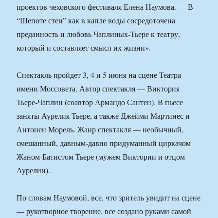
проектов чеховского фестиваля Елена Наумова. — В
“Шепоте стен” как в капле воды сосредоточена
преданность и любовь Чаплиных-Тьере к театру,
который и составляет смысл их жизни».
Спектакль пройдет 3, 4 и 5 июня на сцене Театра
имени Моссовета. Автор спектакля — Виктория
Тьере-Чаплин (соавтор Армандо Сантен). В пьесе
заняты Аурелия Тьере, а также Джейми Мартинес и
Антонен Морель. Жанр спектакля — необычный,
смешанный, давным-давно придуманный циркачом
Жаном-Батистом Тьере (мужем Виктории и отцом
Аурелии).
По словам Наумовой, все, что зритель увидит на сцене
— рукотворное творение, все создано руками самой