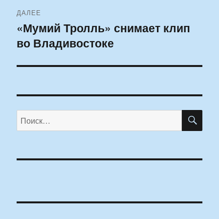
ДАЛЕЕ
«Мумий Тролль» снимает клип
Следующая
во Владивостоке
запись:
ПО
Искать: