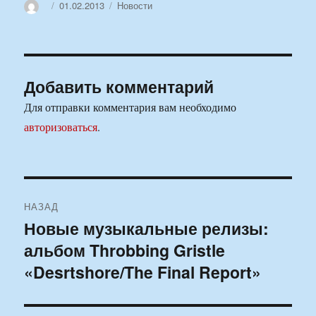
Автор
Опубликовано
Рубрики
01.02.2013
Новости
Добавить комментарий
Для отправки комментария вам необходимо
авторизоваться
.
Навигация
НАЗАД
по
Новые музыкальные релизы:
Предыдущая
альбом Throbbing Gristle
запись:
записям
«Desrtshore/The Final Report»