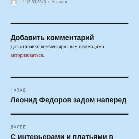
Автор
Опубликовано
Рубрики
12.03.2010
Новости
Добавить комментарий
Для отправки комментария вам необходимо
авторизоваться
.
Навигация
НАЗАД
по
Леонид Федоров задом наперед
Предыдущая
запись:
записям
ДАЛЕЕ
С интерьерами и платьями в
Следующая