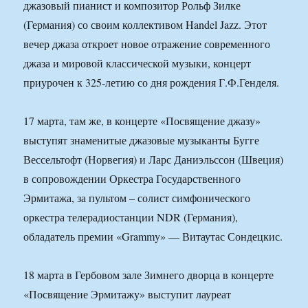
джазовый пианист и композитор Рольф Зилке
(Германия) со своим коллективом Handel Jazz. Этот
вечер джаза откроет новое отражение современного
джаза и мировой классической музыки, концерт
приурочен к 325-летию со дня рождения Г.Ф.Генделя.
17 марта, там же, в концерте «Посвящение джазу»
выступят знаменитые джазовые музыканты Бугге
Вессельтофт (Норвегия) и Ларс Даниэльссон (Швеция)
в сопровождении Оркестра Государственного
Эрмитажа, за пультом – солист симфонического
оркестра телерадиостанции NDR (Германия),
обладатель премии «Grammy» — Витаутас Сондецкис.
18 марта в Гербовом зале Зимнего дворца в концерте
«Посвящение Эрмитажу» выступит лауреат