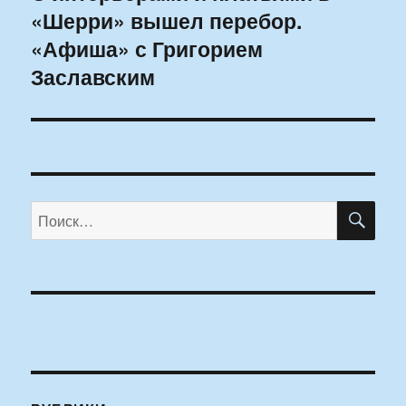
«Шерри» вышел перебор.
запись:
«Афиша» с Григорием
Заславским
ПО
Искать: