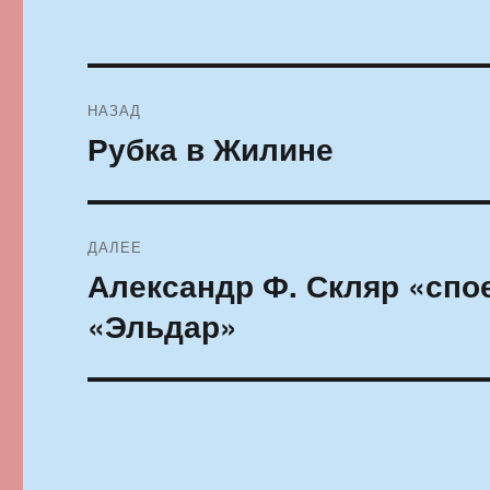
Навигация
НАЗАД
по
Рубка в Жилине
Предыдущая
запись:
записям
ДАЛЕЕ
Александр Ф. Скляр «спо
Следующая
запись:
«Эльдар»