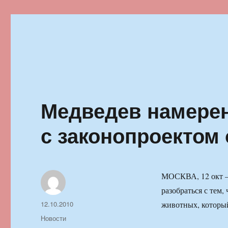
Ильменский фестиваль автор
Медведев намерен
с законопроектом
МОСКВА, 12 окт —
разобраться с тем,
Автор
Опубликовано
12.10.2010
животных, который
Рубрики
Новости