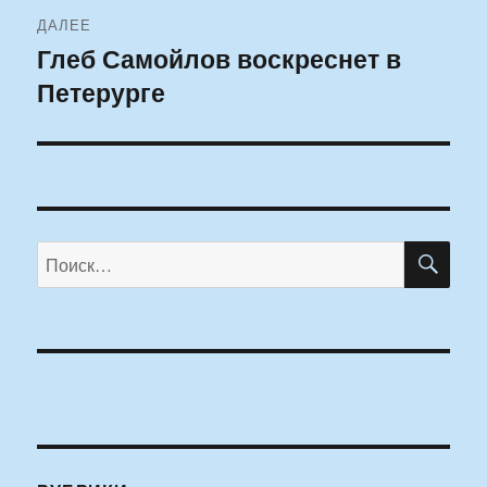
ДАЛЕЕ
Глеб Самойлов воскреснет в
Следующая
Петерурге
запись:
ПО
Искать: