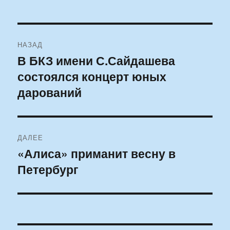
Навигация
НАЗАД
по
В БКЗ имени С.Сайдашева
Предыдущая
состоялся концерт юных
запись:
записям
дарований
ДАЛЕЕ
«Алиса» приманит весну в
Следующая
Петербург
запись: