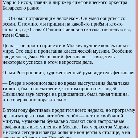
Марис Янсон, главный дирижёр симфонического оркестра
Баварского радио:
— Он был потрясающим человеком. Он умел общаться со
всеми. Я помню, мы пришли на какой-то приём и кто-то
спросил, где Слава? Галина Павловна сказала: где целуются,
там и Слава.
Цель — не просто привезти в Москву лучшие коллективы в
мире. Это ещё и пропаганда классической музыки. Особенно
среди молодёжи. Нынешний фестиваль — свидетель
некоторых успехов в этом непростом деле.
Ольга Ростропович, художественный руководитель фестиваля:
— Вчера в колонном зале во время выступления была такая
тишина, было впечатление, что там просто нет людей.
Слышался звук мотора на радиозаписи, была такая тишина,
что совершенно поразительно.
В этом году фестиваль продлится всего неделю, но программу
организаторы называют «бешеной» — нет ни свободной
минуты, музыканты буквально ломают свои гастрольные
графики для выступления в Москве. Так у оркестра Мариса
Янсонса сегодня и завтра большие концерты в столице, а на
следующий день уже Петербурге.