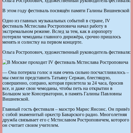
Ольга Ростропович, художественный руководитель фестиваля:
В этом году фестиваль посвящён памяти Галины Вишневской
Одно из главных музыкальных событий в стране, IV
фестиваль Мстислава Ростроповича начал работу в
экстремальном режиме. Вслед за тем, как в аэропорту
потеряли чемоданы главного дирижёра, срочно пришлось
менять и солистку на первом концерте.
Ольга Ростропович, художественный руководитель фестиваля:
— Она потеряла голос и нам очень сильно посчастливилось –
мы смогли представить Татьяну Сержан, блестящую,
совершенно, сопрано, которая прилетела за 24 часа, бросив
все, и даже свои чемоданы, чтобы петь на открытии в
Большом зале Консерватории, в память Галины Павловны
Вишневской.
Главный гость фестиваля – маэстро Марис Янсонс. Он привёз
с собой знаменитый оркестр Баварского радио. Многолетняя
дружба связывает его с Мстиславом Ростроповичем, которого
он считает своим учителем.