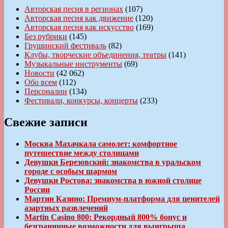
Авторская песня в регионах
(107)
Авторская песня как движение
(120)
Авторская песня как искусство
(169)
Без рубрики
(145)
Грушинский фестиваль
(82)
Клубы, творческие объединения, театры
(141)
Музыкальные инструменты
(69)
Новости
(42 062)
Обо всем
(112)
Персоналии
(134)
Фестивали, конкурсы, концерты
(233)
Свежие записи
Москва Махачкала самолет: комфортное
путешествие между столицами
Девушки Березовский: знакомства в уральском
городе с особым шармом
Девушки Ростова: знакомства в южной столице
России
Мартин Казино: Премиум-платформа для ценителей
азартных развлечений
Martin Casino 800: Рекордный 800% бонус и
безграничные возможности для выигрыша