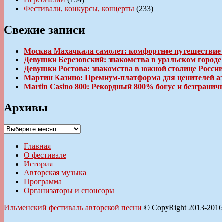
Фестивали, конкурсы, концерты
(233)
Свежие записи
Москва Махачкала самолет: комфортное путешествие
Девушки Березовский: знакомства в уральском город
Девушки Ростова: знакомства в южной столице Росси
Мартин Казино: Премиум-платформа для ценителей а
Martin Casino 800: Рекордный 800% бонус и безгран
Архивы
Архивы
Главная
О фестивале
История
Авторская музыка
Программа
Организаторы и спонсоры
Ильменский фестиваль авторской песни
© CopyRight 2013-201