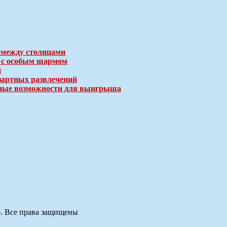
 между столицами
е с особым шармом
и
зартных развлечений
ичные возможности для выигрыша
6. Все права защищены