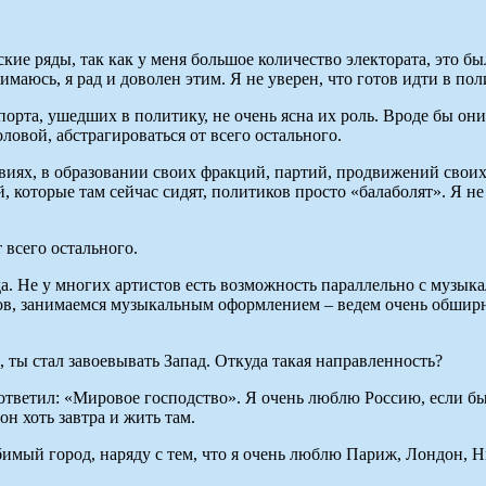
кие ряды, так как у меня большое количество электората, это б
имаюсь, я рад и доволен этим. Я не уверен, что готов идти в пол
порта, ушедших в политику, не очень ясна их роль. Вроде бы он
ловой, абстрагироваться от всего остального.
твиях, в образовании своих фракций, партий, продвижений свои
которые там сейчас сидят, политиков просто «балаболят». Я не х
 всего остального.
да. Не у многих артистов есть возможность параллельно с музык
 занимаемся музыкальным оформлением – ведем очень обширную 
 ты стал завоевывать Запад. Откуда такая направленность?
 ответил: «Мировое господство». Я очень люблю Россию, если бы 
н хоть завтра и жить там.
мый город, наряду с тем, что я очень люблю Париж, Лондон, Нь