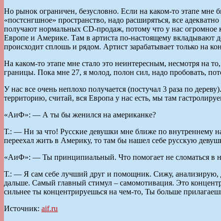
Но рынок ограничен, безусловно. Если на каком-то этапе мне 
«постснгшное» пространство, надо расширяться, все адекватно
получают нормальных CD-продаж, потому что у нас огромное к
Европе и Америке. Там в артиста по-настоящему вкладывают де
происходит сплошь и рядом. Артист зарабатывает только на ко
На каком-то этапе мне стало это неинтересным, несмотря на то,
границы. Пока мне 27, я молод, полон сил, надо пробовать, пото
У нас все очень неплохо получается (постучал 3 раза по дере
территорию, считай, вся Европа у нас есть, мы там гастролиру
«АиФ»: — А ты бы женился на американке?
Т.: — Ни за что! Русские девушки мне ближе по внутреннему н
переехал жить в Америку, то там бы нашел себе русскую девушк
«АиФ»: — Ты принципиальный. Что помогает не сломаться в 
Т.: — Я сам себе лучший друг и помощник. Сижу, анализирую, 
дальше. Самый главный стимул – самомотивация. Это концентри
сильнее ты концентрируешься на чем-то, Ты больше прилагаешь
Источник:
aif.ru