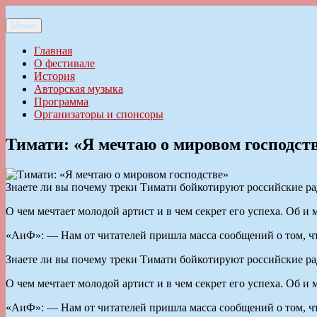
Перейти
к
Меню
Ильменский фестиваль авторской песни
содержимому
Главная
О фестивале
История
Авторская музыка
Программа
Организаторы и спонсоры
Тимати: «Я мечтаю о мировом господст
Знаете ли вы почему треки Тимати бойкотируют российские рад
О чем мечтает молодой артист и в чем секрет его успеха. Об 
«АиФ»: — Нам от читателей пришла масса сообщений о том, ч
Знаете ли вы почему треки Тимати бойкотируют российские рад
О чем мечтает молодой артист и в чем секрет его успеха. Об 
«АиФ»: — Нам от читателей пришла масса сообщений о том, ч