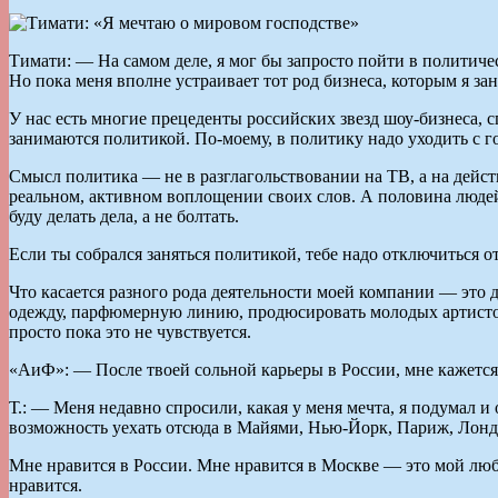
Тимати: — На самом деле, я мог бы запросто пойти в политичес
Но пока меня вполне устраивает тот род бизнеса, которым я зан
У нас есть многие прецеденты российских звезд шоу-бизнеса, с
занимаются политикой. По-моему, в политику надо уходить с го
Смысл политика — не в разглагольствовании на ТВ, а на дейс
реальном, активном воплощении своих слов. А половина людей, 
буду делать дела, а не болтать.
Если ты собрался заняться политикой, тебе надо отключиться от
Что касается разного рода деятельности моей компании — это 
одежду, парфюмерную линию, продюсировать молодых артистов,
просто пока это не чувствуется.
«АиФ»: — После твоей сольной карьеры в России, мне кажется,
Т.: — Меня недавно спросили, какая у меня мечта, я подумал и
возможность уехать отсюда в Майями, Нью-Йорк, Париж, Лондо
Мне нравится в России. Мне нравится в Москве — это мой люби
нравится.