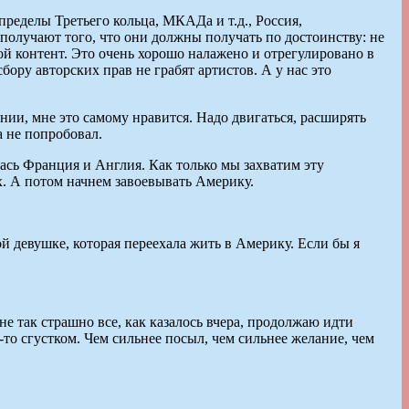
пределы Третьего кольца, МКАДа и т.д., Россия,
 получают того, что они должны получать по достоинству: не
й контент. Это очень хорошо налажено и отрегулировано в
ору авторских прав не грабят артистов. А у нас это
ании, мне это самому нравится. Надо двигаться, расширять
а не попробовал.
лась Франция и Англия. Как только мы захватим эту
ях. А потом начнем завоевывать Америку.
й девушке, которая переехала жить в Америку. Если бы я
е так страшно все, как казалось вчера, продолжаю идти
то сгустком. Чем сильнее посыл, чем сильнее желание, чем