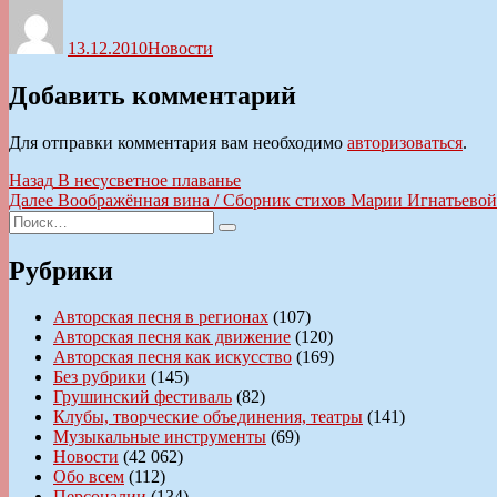
Автор
Опубликовано
Рубрики
13.12.2010
Новости
Добавить комментарий
Для отправки комментария вам необходимо
авторизоваться
.
Навигация
Предыдущая
Назад
В несусветное плаванье
запись:
Следующая
Далее
Воображённая вина / Сборник стихов Марии Игнатьевой
по
Искать:
запись:
Поиск
записям
Рубрики
Авторская песня в регионах
(107)
Авторская песня как движение
(120)
Авторская песня как искусство
(169)
Без рубрики
(145)
Грушинский фестиваль
(82)
Клубы, творческие объединения, театры
(141)
Музыкальные инструменты
(69)
Новости
(42 062)
Обо всем
(112)
Персоналии
(134)