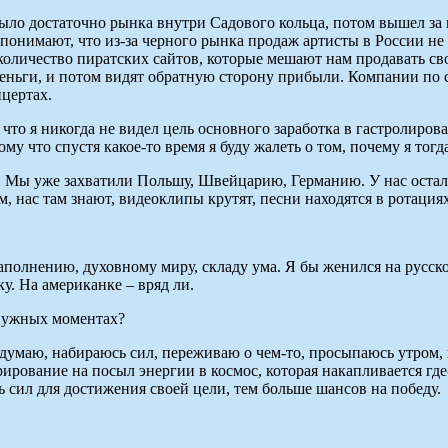
было достаточно рынка внутри Садового кольца, потом вышел за 
 понимают, что из-за черного рынка продаж артисты в России не
оличество пиратских сайтов, которые мешают нам продавать сво
ньги, и потом видят обратную сторону прибыли. Компании по сб
нцертах.
 что я никогда не видел цель основного заработка в гастролиров
му что спустя какое-то время я буду жалеть о том, почему я тогд
ву). Мы уже захватили Польшу, Швейцарию, Германию. У нас оста
ем, нас там знают, видеоклипы крутят, песни находятся в ротаци
аполнению, духовному миру, складу ума. Я бы женился на русско
у. На американке – вряд ли.
нужных моментах?
думаю, набираюсь сил, переживаю о чем-то, просыпаюсь утром, н
рование на посыл энергии в космос, которая накапливается где-
 сил для достижения своей цели, тем больше шансов на победу.