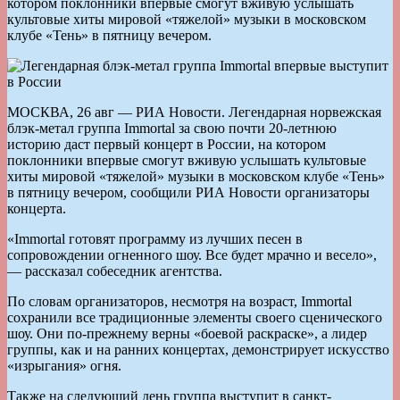
котором поклонники впервые смогут вживую услышать
культовые хиты мировой «тяжелой» музыки в московском
клубе «Тень» в пятницу вечером.
МОСКВА, 26 авг — РИА Новости. Легендарная норвежская
блэк-метал группа Immortal за свою почти 20-летнюю
историю даст первый концерт в России, на котором
поклонники впервые смогут вживую услышать культовые
хиты мировой «тяжелой» музыки в московском клубе «Тень»
в пятницу вечером, сообщили РИА Новости организаторы
концерта.
«Immortal готовят программу из лучших песен в
сопровождении огненного шоу. Все будет мрачно и весело»,
— рассказал собеседник агентства.
По словам организаторов, несмотря на возраст, Immortal
сохранили все традиционные элементы своего сценического
шоу. Они по-прежнему верны «боевой раскраске», а лидер
группы, как и на ранних концертах, демонстрирует искусство
«изрыгания» огня.
Также на следующий день группа выступит в санкт-