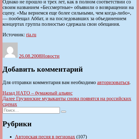
Однако не прошло и трех лет, как в полном соответствии со
своим названием «Бессмертные» объявили о возвращении на
сцену. «Мы вернемся еще более сильными, чем когда-либо»,
— пообещал Аббат, и на последовавших за объединением
концертах группа полностью сдержала свои обещания.
Источник:
ria.ru
Автор
Опубликовано
Рубрики
26.08.2008
Новости
Добавить комментарий
Для отправки комментария вам необходимо
авторизоваться
.
Навигация
Предыдущая
Назад
НАТО – бумажный альянс
запись:
Следующая
Далее
Грузинские музыканты снова появятся на российских
по
запись:
сценах
записям
Искать:
Поиск
Рубрики
Авторская песня в регионах
(107)