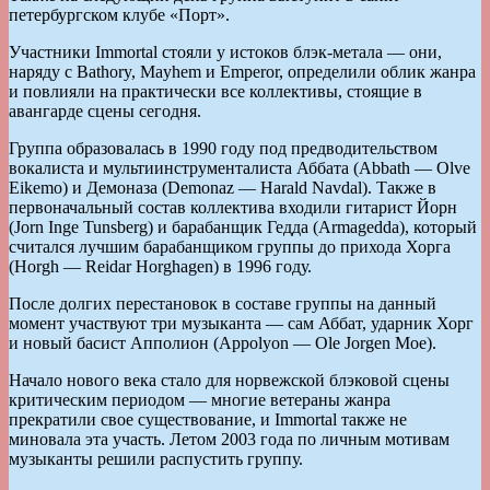
петербургском клубе «Порт».
Участники Immortal стояли у истоков блэк-метала — они,
наряду с Bathory, Mayhem и Emperor, определили облик жанра
и повлияли на практически все коллективы, стоящие в
авангарде сцены сегодня.
Группа образовалась в 1990 году под предводительством
вокалиста и мультиинструменталиста Аббата (Abbath — Olve
Eikemo) и Демоназа (Demonaz — Harald Navdal). Также в
первоначальный состав коллектива входили гитарист Йорн
(Jorn Inge Tunsberg) и барабанщик Гедда (Armagedda), который
считался лучшим барабанщиком группы до прихода Хорга
(Horgh — Reidar Horghagen) в 1996 году.
После долгих перестановок в составе группы на данный
момент участвуют три музыканта — сам Аббат, ударник Хорг
и новый басист Апполион (Appolyon — Ole Jorgen Moe).
Начало нового века стало для норвежской блэковой сцены
критическим периодом — многие ветераны жанра
прекратили свое существование, и Immortal также не
миновала эта участь. Летом 2003 года по личным мотивам
музыканты решили распустить группу.