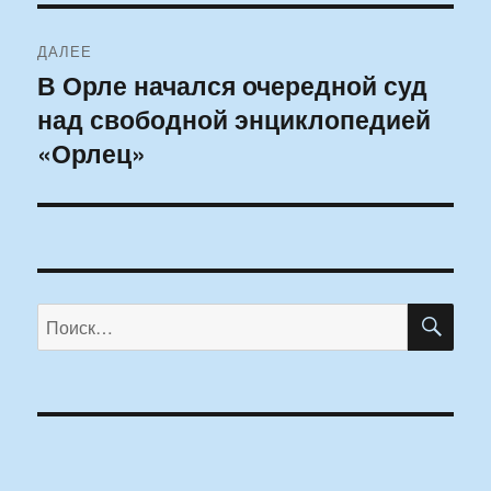
ДАЛЕЕ
В Орле начался очередной суд
Следующая
над свободной энциклопедией
запись:
«Орлец»
ПО
Искать: