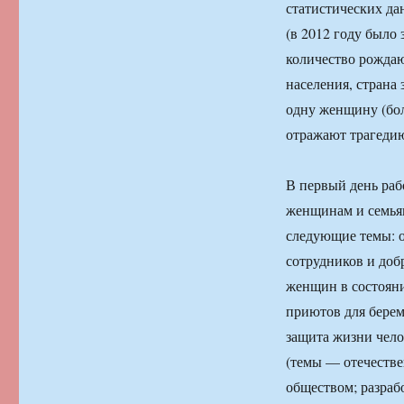
статистических да
(в 2012 году было 
количество рождаю
населения, страна 
одну женщину (бол
отражают трагедию
В первый день ра
женщинам и семьям
следующие темы: о
сотрудников и доб
женщин в состояни
приютов для берем
защита жизни чело
(темы — отечестве
обществом; разрабо