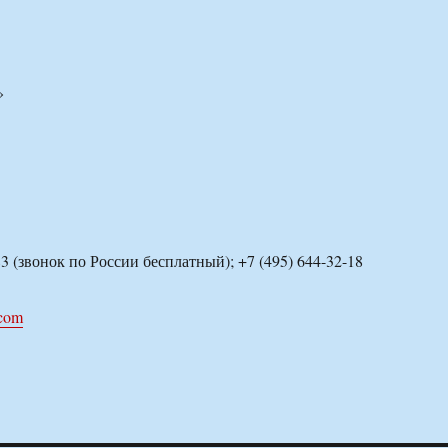
»
683 (звонок по России бесплатный); +7 (495) 644-32-18
.com