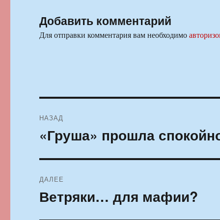
Добавить комментарий
Для отправки комментария вам необходимо
авторизо
Навигация
НАЗАД
по
«Груша» прошла спокойн
Предыдущая
запись:
записям
ДАЛЕЕ
Ветряки… для мафии?
Следующая
запись: