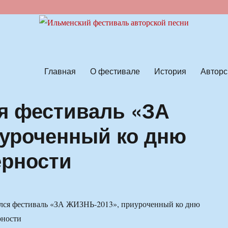
ской песни
Главная
О фестивале
История
Авторс
я фестиваль «ЗА
уроченный ко дню
ерности