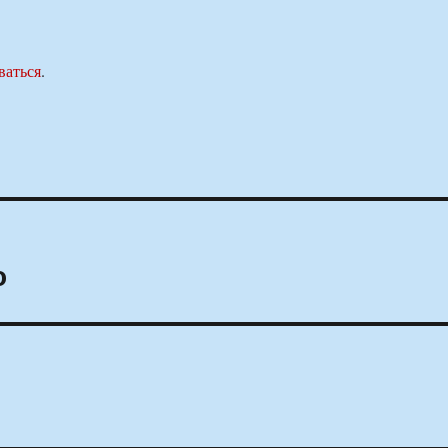
ваться
.
о