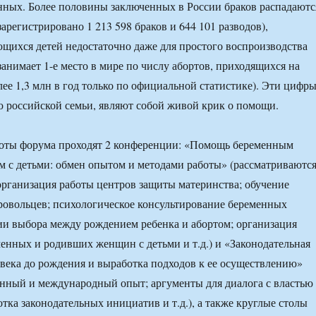
нных. Более половины заключенных в России браков распадаютс
зарегистрировано 1 213 598 браков и 644 101 разводов),
щихся детей недостаточно даже для простого воспроизводства
занимает 1-е место в мире по числу абортов, приходящихся на
ее 1,3 млн в год только по официальной статистике). Эти цифр
 российской семьи, являют собой живой крик о помощи.
боты форума проходят 2 конференции: «Помощь беременным
 с детьми: обмен опытом и методами работы» (рассматриваютс
рганизация работы центров защиты материнства; обучение
ровольцев; психологическое консультирование беременных
и выбора между рождением ребенка и абортом; организация
енных и родивших женщин с детьми и т.д.) и «Законодательная
века до рождения и выработка подходов к ее осуществлению»
нный и международный опыт; аргументы для диалога с властью
тка законодательных инициатив и т.д.), а также круглые столы