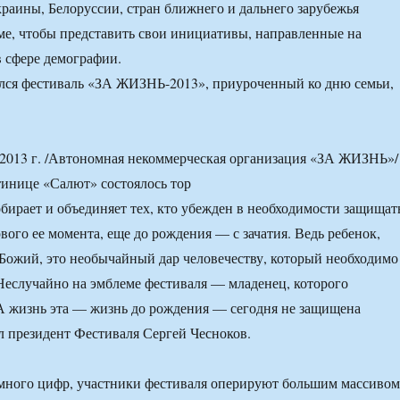
краины, Белоруссии, стран ближнего и дальнего зарубежья
ме, чтобы представить свои инициативы, направленные на
 сфере демографии.
013 г. /Автономная некоммерческая организация «ЗА ЖИЗНЬ»/
инице «Салют» состоялось тор
бирает и объединяет тех, кто убежден в необходимости защищат
вого ее момента, еще до рождения — с зачатия. Ведь ребенок,
 Божий, это необычайный дар человечеству, который необходимо
 Неслучайно на эмблеме фестиваля — младенец, которого
А жизнь эта — жизнь до рождения — сегодня не защищена
л президент Фестиваля Сергей Чесноков.
 много цифр, участники фестиваля оперируют большим массивом