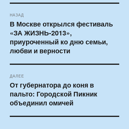
Навигация
НАЗАД
по
В Москве открылся фестиваль
Предыдущая
«ЗА ЖИЗНЬ-2013»,
запись:
записям
приуроченный ко дню семьи,
любви и верности
ДАЛЕЕ
От губернатора до коня в
Следующая
пальто: Городской Пикник
запись:
объединил омичей